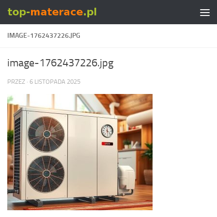
Skip to content
IMAGE-1762437226.JPG
image-1762437226.jpg
PRZEZ
·
6 LISTOPADA 2025