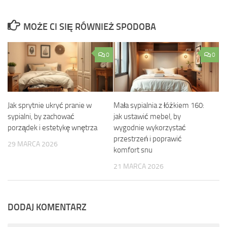
MOŻE CI SIĘ RÓWNIEŻ SPODOBA
0
0
Jak sprytnie ukryć pranie w
Mała sypialnia z łóżkiem 160:
sypialni, by zachować
jak ustawić mebel, by
porządek i estetykę wnętrza
wygodnie wykorzystać
przestrzeń i poprawić
29 MARCA 2026
komfort snu
21 MARCA 2026
DODAJ KOMENTARZ