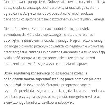
funkcjonowania pomp ciepła. Dobrze zaizolowane rury minimalizują
straty ciepła, co znacząco podnosi efektywność całego systemu
ogrzewania. Dzięki temu, ciepło pozostaje w rurach podczas
transportu, co sprzyja bardziej oszczędnemu wykorzystaniu energii.
Nie można również zapominać o odśnieżaniu jednostek
zewnętrznych, które staje się szczególnie istotne w rejonach
dotkniętych intensywnymi opadami śniegu. Nagromadzony śnieg i
lód mogą blokować przepływ powietrza, co negatywnie wpływa na
pracę sprężarki. Zatkane lub oblodzone elementy nie tylko obniżają
wydajność pompy, ale mogą prowadzić także do uszkodzeń
urządzenia, a to wiąże się z wysokimi kosztami napraw.
Dzięki regularnej konserwacji polegającej na izolacji i
odśnieżaniu można zapewnić stabilną pracę pomp ciepła oraz
przedłużyć ich żywotność.
Starannie przeprowadzane te
czynności przekładają się na optymalizację działania urządzenia, a w
rezultacie przyczyniają się do oszczędności energetycznych oraz
zwiększonego komfortu użytkowania budynku.