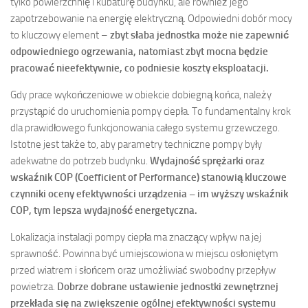
tylko powierzchnię i kubaturę budynku, ale również jego
zapotrzebowanie na energię elektryczną. Odpowiedni dobór mocy
to kluczowy element –
zbyt słaba jednostka może nie zapewnić
odpowiedniego ogrzewania, natomiast zbyt mocna będzie
pracować nieefektywnie, co podniesie koszty eksploatacji.
Gdy prace wykończeniowe w obiekcie dobiegną końca, należy
przystąpić do uruchomienia pompy ciepła. To fundamentalny krok
dla prawidłowego funkcjonowania całego systemu grzewczego.
Istotne jest także to, aby parametry techniczne pompy były
adekwatne do potrzeb budynku.
Wydajność sprężarki oraz
wskaźnik COP (Coefficient of Performance) stanowią kluczowe
czynniki oceny efektywności urządzenia – im wyższy wskaźnik
COP, tym lepsza wydajność energetyczna.
Lokalizacja instalacji pompy ciepła ma znaczący wpływ na jej
sprawność. Powinna być umiejscowiona w miejscu osłoniętym
przed wiatrem i słońcem oraz umożliwiać swobodny przepływ
powietrza.
Dobrze dobrane ustawienie jednostki zewnętrznej
przekłada się na zwiększenie ogólnej efektywności systemu