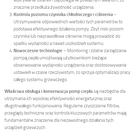
wykrywanie usterek i zapobieganie poważnym awariom, co
znacznie przedłuża żywotność urządzenia.
Kontrola poziomu czynnika chłodniczego i ciśnienia
–
Utrzymywanie odpowiednich wartości tych parametrów to
podstawa efektywnego działania pompy. Zbyt niski poziom
czynnika lub nieprawidłowe ciśnienie mogą prowadzić do
spadku wydajności a nawet uszkodzeń systemu.
Nowoczesne technologie
– Monitoring i zdalne zarządzanie
pompą ciepła umożliwiają użytkownikom bieżące
obserwowanie wydajności urządzenia oraz dostosowywanie
ustawień w czasie rzeczywistym, co sprzyja optymalizacji pracy
całego systemu grzewczego.
Właściwa obsługa i konserwacja pomp ciepła
są niezbędne dla
utrzymania ich wysokiej efektywności energetycznej oraz
długotrwałego funkcjonowania. Regularne czyszczenie filtrów,
przeglądy techniczne oraz kontrola kluczowych parametrów mają
fundamentalne znaczenie dla niezawodnego działania tych
urządzeń grzewczych.