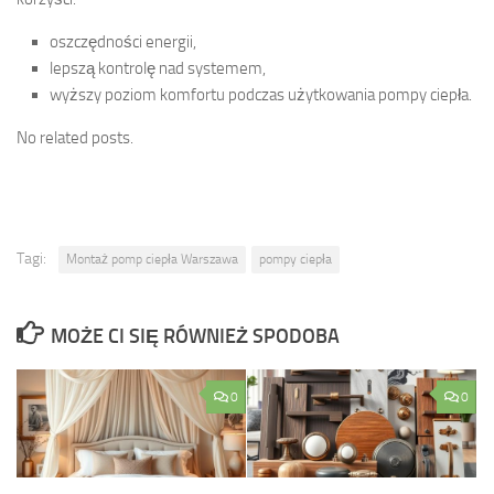
oszczędności energii,
lepszą kontrolę nad systemem,
wyższy poziom komfortu podczas użytkowania pompy ciepła.
No related posts.
Tagi:
Montaż pomp ciepła Warszawa
pompy ciepła
MOŻE CI SIĘ RÓWNIEŻ SPODOBA
0
0