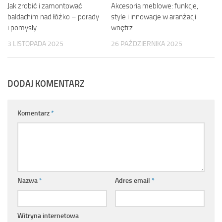
Jak zrobić i zamontować
Akcesoria meblowe: funkcje,
baldachim nad łóżko – porady
style i innowacje w aranżacji
i pomysły
wnętrz
3 LISTOPADA 2025
26 PAŹDZIERNIKA 2025
DODAJ KOMENTARZ
Komentarz
*
Nazwa
*
Adres email
*
Witryna internetowa