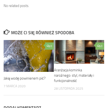
No related posts.
MOŻE CI SIĘ RÓWNIEŻ SPODOBA
0
0
Aranżacja kominka
narożnego: styl, materiały i
Jaką wodę powinienem pić?
funkcjonalność
7 MARCA 2020
28 LISTOPADA 2025
DODAJ KOMENTARZ