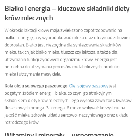
Białko i energia – kluczowe składniki diety
krów mlecznych
W okresie laktacji krowy mają zwiększone zapotrzebowanie na
białko i energię, aby wyprodukować mleko oraz utrzymać zdrowie i
dobrostan. Białko jest niezbędne dla syntezowania składników
mleka, takich jak białko mleka, tłuszcz czy laktoza, a także dla
utrzymania funkcji życiowych organizmu krowy. Energia jest
potrzebna do utrzymania procesów metabolicznych, produkcji
mleka i utrzymania masy ciała.
Rola oleju sojowego paszowego
:
Olej sojowy paszowy
jest
bogatym źródłem energii i białka, co czyni go atrakcyjnym
składnikiem diety krów mlecznych. Jego wysoka zawartość kwasów
tłuszczowych omega-3 i omega-6 może wpływać korzystnie na
jakość mleka, zdrowie układu sercowo-naczyniowego oraz układu
rozrodczego krów.
Witaminy i minerały – wspomaganie