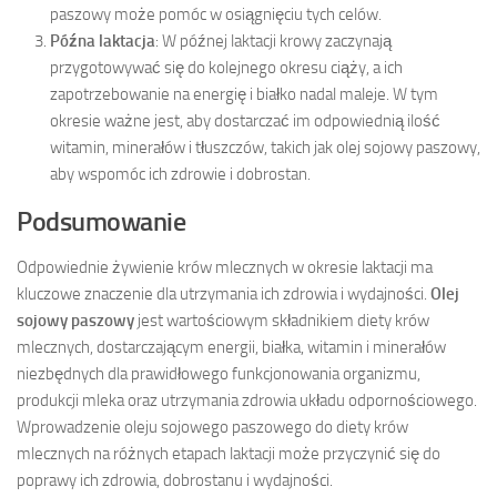
paszowy może pomóc w osiągnięciu tych celów.
Późna laktacja
: W późnej laktacji krowy zaczynają
przygotowywać się do kolejnego okresu ciąży, a ich
zapotrzebowanie na energię i białko nadal maleje. W tym
okresie ważne jest, aby dostarczać im odpowiednią ilość
witamin, minerałów i tłuszczów, takich jak olej sojowy paszowy,
aby wspomóc ich zdrowie i dobrostan.
Podsumowanie
Odpowiednie żywienie krów mlecznych w okresie laktacji ma
kluczowe znaczenie dla utrzymania ich zdrowia i wydajności.
Olej
sojowy paszowy
jest wartościowym składnikiem diety krów
mlecznych, dostarczającym energii, białka, witamin i minerałów
niezbędnych dla prawidłowego funkcjonowania organizmu,
produkcji mleka oraz utrzymania zdrowia układu odpornościowego.
Wprowadzenie oleju sojowego paszowego do diety krów
mlecznych na różnych etapach laktacji może przyczynić się do
poprawy ich zdrowia, dobrostanu i wydajności.