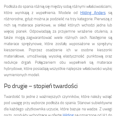
Podłoża do spania różnią się między sobą różnymi właściwościami,
które wynikają z wypełnienia. Modele od
Hilding Anders
są
różnorodne, gdyż można je podzielić na trzy kategorie. Pierwszą z
nich są materace piankowe, w skład których wchodzi jedna lub
więcej pianek. Odpowiadają za przyjemne wrażenie otulenia, a
także mogą zagwarantować wiele różnych cech. Następnie są
materace sprężynowe, które zostały wyposażone w sprężyny
kieszeniowe. Poprzez osadzenie ich w osobne kieszonki
materiałowe, umożliwiają wysoką elastyczność punktową oraz
redukcje drgań. Połączeniem obu wypełnień są materace
hybrydowe, które posiadają wszystkie najlepsze właściwości wyżej
wymienionych modeli.
Po drugie – stopień twardości
Twardość to jedne z ważniejszych czynników, które należy wziąć
pod uwagę przy wyborze podłoża do spania. Stanowi subiektywne
dla każdego użytkownika uczucie, które bazuje na wadze. Z uwagi
na to, produkty wchodzące w ofertę
Hilding
są oznaczone od H1 do