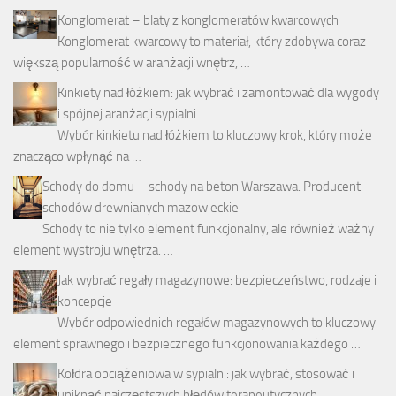
Konglomerat – blaty z konglomeratów kwarcowych
Konglomerat kwarcowy to materiał, który zdobywa coraz
większą popularność w aranżacji wnętrz, …
Kinkiety nad łóżkiem: jak wybrać i zamontować dla wygody
i spójnej aranżacji sypialni
Wybór kinkietu nad łóżkiem to kluczowy krok, który może
znacząco wpłynąć na …
Schody do domu – schody na beton Warszawa. Producent
schodów drewnianych mazowieckie
Schody to nie tylko element funkcjonalny, ale również ważny
element wystroju wnętrza. …
Jak wybrać regały magazynowe: bezpieczeństwo, rodzaje i
koncepcje
Wybór odpowiednich regałów magazynowych to kluczowy
element sprawnego i bezpiecznego funkcjonowania każdego …
Kołdra obciążeniowa w sypialni: jak wybrać, stosować i
uniknąć najczęstszych błędów terapeutycznych