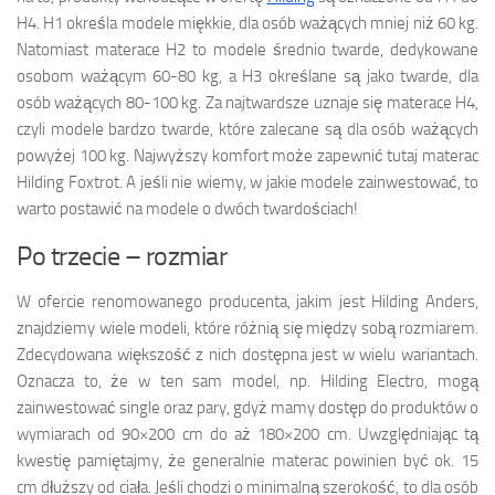
H4. H1 określa modele miękkie, dla osób ważących mniej niż 60 kg.
Natomiast materace H2 to modele średnio twarde, dedykowane
osobom ważącym 60-80 kg, a H3 określane są jako twarde, dla
osób ważących 80-100 kg. Za najtwardsze uznaje się materace H4,
czyli modele bardzo twarde, które zalecane są dla osób ważących
powyżej 100 kg. Najwyższy komfort może zapewnić tutaj materac
Hilding Foxtrot. A jeśli nie wiemy, w jakie modele zainwestować, to
warto postawić na modele o dwóch twardościach!
Po trzecie – rozmiar
W ofercie renomowanego producenta, jakim jest Hilding Anders,
znajdziemy wiele modeli, które różnią się między sobą rozmiarem.
Zdecydowana większość z nich dostępna jest w wielu wariantach.
Oznacza to, że w ten sam model, np. Hilding Electro, mogą
zainwestować single oraz pary, gdyż mamy dostęp do produktów o
wymiarach od 90×200 cm do aż 180×200 cm. Uwzględniając tą
kwestię pamiętajmy, że generalnie materac powinien być ok. 15
cm dłuższy od ciała. Jeśli chodzi o minimalną szerokość, to dla osób