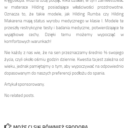
kręgosłupa. Można tutaj podjąć kilka działań, w tym zainwestować
w materace Hilding posiadające właściwości prozdrowotne.
Oznacza to, że takie modele, jak Hilding Rumba czy Hilding
Makarena mają status wyrobu medycznego w klasie I. Modele te
przeszły restrykcyjne testy i badania medyczne, potwierdzające te
wyjątkowe cechy. Dzięki temu możemy wypocząć w
komfortowych warunkach!
Nie każdy z nas wie, że na sen przeznaczamy średnio ⅓ swojego
życia, czyli około ośmiu godzin dziennie. Kwestia ta jest zależna od
wieku, jednak pamiętajmy o tym, aby wypoczywać na odpowiednio
dopasowanym do naszych preferencji podłożu do spania.
Artykuł sponsorowany.
No related posts.
MOŻE CI SIĘ RÓWNIEŻ SPODOBA