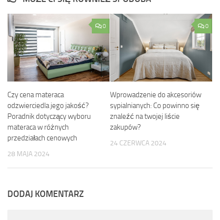
0
0
Czy cena materaca
Wprowadzenie do akcesoriów
odzwierciedla jego jakość?
sypialnianych: Co powinno się
Poradnik dotyczący wyboru
znaleźć na twojej liście
materaca w różnych
zakupów?
przedziałach cenowych
24 CZERWCA 2024
28 MAJA 2024
DODAJ KOMENTARZ