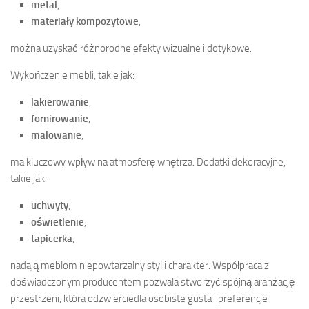
metal
,
materiały kompozytowe
,
można uzyskać różnorodne efekty wizualne i dotykowe.
Wykończenie mebli, takie jak:
lakierowanie
,
fornirowanie
,
malowanie
,
ma kluczowy wpływ na atmosferę wnętrza. Dodatki dekoracyjne,
takie jak:
uchwyty
,
oświetlenie
,
tapicerka
,
nadają meblom niepowtarzalny styl i charakter. Współpraca z
doświadczonym producentem pozwala stworzyć spójną aranżację
przestrzeni, która odzwierciedla osobiste gusta i preferencje