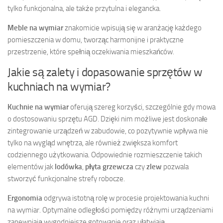
tylko funkcjonalna, ale także przytulna i elegancka.
Meble na wymiar
znakomicie wpisują się w aranżację każdego
pomieszczenia w domu, tworząc harmonijne i praktyczne
przestrzenie, które spełnią oczekiwania mieszkańców.
Jakie są zalety i dopasowanie sprzętów w
kuchniach na wymiar?
Kuchnie na wymiar
oferują szereg korzyści, szczególnie gdy mowa
o dostosowaniu sprzętu AGD. Dzięki nim możliwe jest doskonałe
zintegrowanie urządzeń w zabudowie, co pozytywnie wpływa nie
tylko na wygląd wnętrza, ale również zwiększa komfort
codziennego użytkowania. Odpowiednie rozmieszczenie takich
elementów jak
lodówka
,
płyta grzewcza
czy
zlew
pozwala
stworzyć funkcjonalne strefy robocze.
Ergonomia
odgrywa istotną rolę w procesie projektowania kuchni
na wymiar. Optymalne odległości pomiędzy różnymi urządzeniami
zapewniają wygodniejsze gotowanie oraz ułatwiają