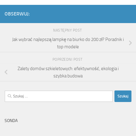
OBSERWUJ:
NASTĘPNY POST
Jak wybrać najlepszą lampkę na biurko do 200 zł? Poradnik i
top modele
POPRZEDNI POST
Zalety domów szkieletowych: efektywność, ekologia i
szybka budowa
Szukaj:
SONDA