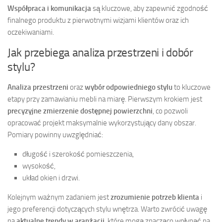
Współpraca i komunikacja
są kluczowe, aby zapewnić zgodność
finalnego produktu z pierwotnymi wizjami klientów oraz ich
oczekiwaniami.
Jak przebiega analiza przestrzeni i dobór
stylu?
Analiza przestrzeni
oraz
wybór odpowiedniego stylu
to kluczowe
etapy przy zamawianiu mebli na miarę. Pierwszym krokiem jest
precyzyjne zmierzenie dostępnej powierzchni
, co pozwoli
opracować projekt maksymalnie wykorzystujący dany obszar.
Pomiary powinny uwzględniać:
długość i szerokość pomieszczenia,
wysokość,
układ okien i drzwi.
Kolejnym ważnym zadaniem jest
zrozumienie potrzeb klienta
i
jego preferencji dotyczących stylu wnętrza. Warto zwrócić uwagę
na
aktualne trendy w aranżacji
, które mogą znacząco wpłynąć na