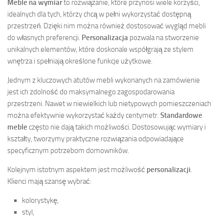
Meble na wymiar
to rozwiązanie, które przynosi wiele korzyści,
idealnych dla tych, którzy chcą w pełni wykorzystać dostępną
przestrzeń. Dzięki nim można również dostosować wygląd mebli
do własnych preferencji.
Personalizacja
pozwala na stworzenie
unikalnych elementów, które doskonale współgrają ze stylem
wnętrza i spełniają określone funkcje użytkowe.
Jednym z kluczowych atutów mebli wykonanych na zamówienie
jest ich zdolność do maksymalnego zagospodarowania
przestrzeni. Nawet w niewielkich lub nietypowych pomieszczeniach
można efektywnie wykorzystać każdy centymetr.
Standardowe
meble
często nie dają takich możliwości. Dostosowując wymiary i
kształty, tworzymy praktyczne rozwiązania odpowiadające
specyficznym potrzebom domowników.
Kolejnym istotnym aspektem jest możliwość
personalizacji
.
Klienci mają szansę wybrać:
kolorystykę,
styl,