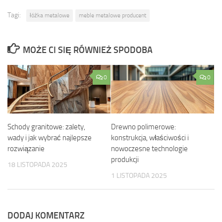
Tagi:
łóżka metalowe
meble metalowe producent
MOŻE CI SIĘ RÓWNIEŻ SPODOBA
0
0
Schody granitowe: zalety,
Drewno polimerowe:
wady i jak wybrać najlepsze
konstrukcja, właściwości i
rozwiązanie
nowoczesne technologie
produkcji
18 LISTOPADA 2025
1 LISTOPADA 2025
DODAJ KOMENTARZ