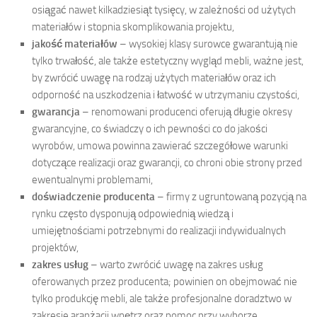
osiągać nawet kilkadziesiąt tysięcy, w zależności od użytych
materiałów i stopnia skomplikowania projektu,
jakość materiałów
– wysokiej klasy surowce gwarantują nie
tylko trwałość, ale także estetyczny wygląd mebli, ważne jest,
by zwrócić uwagę na rodzaj użytych materiałów oraz ich
odporność na uszkodzenia i łatwość w utrzymaniu czystości,
gwarancja
– renomowani producenci oferują długie okresy
gwarancyjne, co świadczy o ich pewności co do jakości
wyrobów, umowa powinna zawierać szczegółowe warunki
dotyczące realizacji oraz gwarancji, co chroni obie strony przed
ewentualnymi problemami,
doświadczenie producenta
– firmy z ugruntowaną pozycją na
rynku często dysponują odpowiednią wiedzą i
umiejętnościami potrzebnymi do realizacji indywidualnych
projektów,
zakres usług
– warto zwrócić uwagę na zakres usług
oferowanych przez producenta; powinien on obejmować nie
tylko produkcję mebli, ale także profesjonalne doradztwo w
zakresie aranżacji wnętrz oraz pomoc przy wyborze