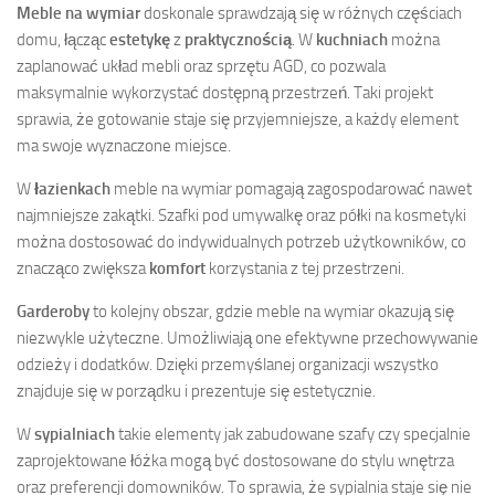
Meble na wymiar
doskonale sprawdzają się w różnych częściach
domu, łącząc
estetykę
z
praktycznością
. W
kuchniach
można
zaplanować układ mebli oraz sprzętu AGD, co pozwala
maksymalnie wykorzystać dostępną przestrzeń. Taki projekt
sprawia, że gotowanie staje się przyjemniejsze, a każdy element
ma swoje wyznaczone miejsce.
W
łazienkach
meble na wymiar pomagają zagospodarować nawet
najmniejsze zakątki. Szafki pod umywalkę oraz półki na kosmetyki
można dostosować do indywidualnych potrzeb użytkowników, co
znacząco zwiększa
komfort
korzystania z tej przestrzeni.
Garderoby
to kolejny obszar, gdzie meble na wymiar okazują się
niezwykle użyteczne. Umożliwiają one efektywne przechowywanie
odzieży i dodatków. Dzięki przemyślanej organizacji wszystko
znajduje się w porządku i prezentuje się estetycznie.
W
sypialniach
takie elementy jak zabudowane szafy czy specjalnie
zaprojektowane łóżka mogą być dostosowane do stylu wnętrza
oraz preferencji domowników. To sprawia, że sypialnia staje się nie