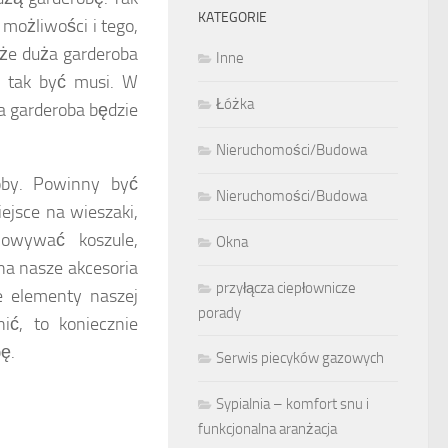
KATEGORIE
możliwości i tego,
że duża garderoba
Inne
e tak być musi. W
Łóżka
ła garderoba będzie
Nieruchomości/Budowa
oby. Powinny być
Nieruchomości/Budowa
ejsce na wieszaki,
owywać koszule,
Okna
na nasze akcesoria
przyłącza ciepłownicze
e elementy naszej
porady
nić, to koniecznie
ę.
Serwis piecyków gazowych
Sypialnia – komfort snu i
funkcjonalna aranżacja