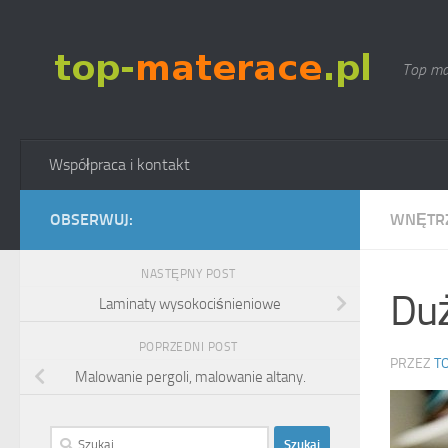
Skip to content
Top ma
Współpraca i kontakt
OBSERWUJ:
WNĘTR
NASTĘPNY POST
Duż
Laminaty wysokociśnieniowe
POPRZEDNI POST
PRZEZ
T
Malowanie pergoli, malowanie altany.
Szukaj: