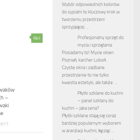
Wybór odpowiednich kolorów
do sypialni to kluczowy krok w
tworzeniu przestrzeni
sprzyjającej …
Profesjonalny sprzęt do
0
mycia i sprzątania.
Posiadamy to! Mycie okien
Poznań, karcher Luboń
Czyste okna i zadbane
przestrzenie to nie tylko
kwestia estetyki, ale także …
waków
Płytki szklane do kuchni
ch –
– panel szklany do
waki
kuchni – jaka cena?
ne
Płytki szklane stają się coraz
bardziej popularnym wyborem
2017
w aranżacji kuchni, łącząc …