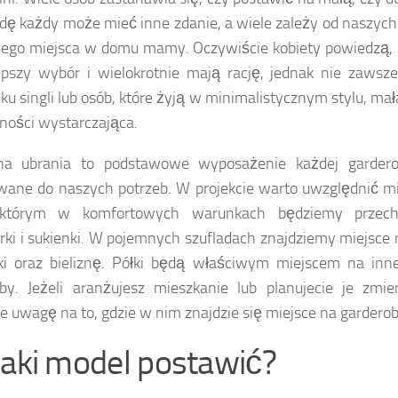
ę każdy może mieć inne zdanie, a wiele zależy od naszych 
nego miejsca w domu mamy. Oczywiście kobiety powiedzą, 
epszy wybór i wielokrotnie mają rację, jednak nie zawsz
ku singli lub osób, które żyją w minimalistycznym stylu, ma
ności wystarczająca.
na ubrania to podstawowe wyposażenie każdej garder
ane do naszych potrzeb. W projekcie warto uwzględnić mi
 którym w komfortowych warunkach będziemy przech
ki i sukienki. W pojemnych szufladach znajdziemy miejsce 
ki oraz bieliznę. Półki będą właściwym miejscem na inn
by. Jeżeli aranżujesz mieszkanie lub planujecie je zmie
e uwagę na to, gdzie w nim znajdzie się miejsce na garderob
jaki model postawić?