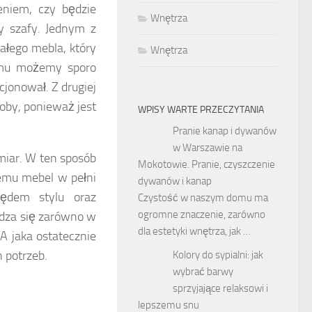
eniem, czy będzie
Wnętrza
y szafy. Jednym z
łego mebla, który
Wnętrza
óremu możemy sporo
cjonował. Z drugiej
oby, ponieważ jest
WPISY WARTE PRZECZYTANIA
Pranie kanap i dywanów
w Warszawie na
iar. W ten sposób
Mokotowie. Pranie, czyszczenie
temu mebel w pełni
dywanów i kanap
ędem stylu oraz
Czystość w naszym domu ma
ogromne znaczenie, zarówno
dza się zarówno w
dla estetyki wnętrza, jak …
A jaka ostatecznie
 potrzeb.
Kolory do sypialni: jak
wybrać barwy
sprzyjające relaksowi i
lepszemu snu