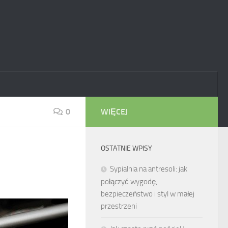
0
WIĘCEJ
OSTATNIE WPISY
Sypialnia na antresoli: jak
połączyć wygodę,
bezpieczeństwo i styl w małej
przestrzeni