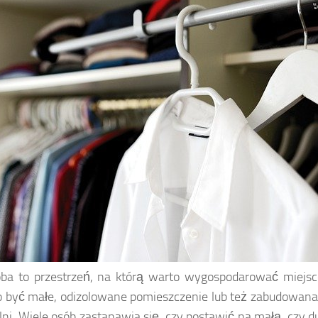
oba to przestrzeń, na którą warto wygospodarować miej
 być małe, odizolowane pomieszczenie lub też zabudowana 
lni. Wiele osób zastanawia się, czy postawić na małą, czy d