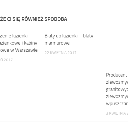
ŻE CI SIĘ RÓWNIEŻ SPODOBA
enie łazienki –
0
Blaty do łazienki – blaty
0
azienkowe i kabiny
marmurowe
cowe w Warszawie
22 KWIETNIA 2017
GO 2017
Producent
zlewozmy
granitowy
zlewozmy
wpuszcza
3 KWIETNIA 