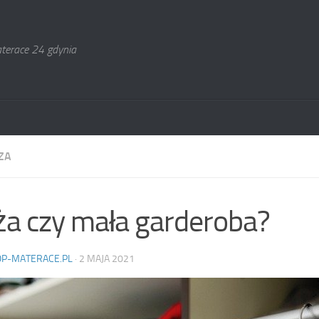
terace 24 gdynia
ZA
a czy mała garderoba?
OP-MATERACE.PL
·
2 MAJA 2021