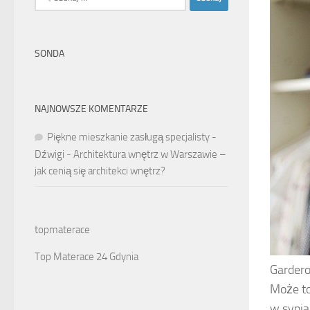
SONDA
NAJNOWSZE KOMENTARZE
Piękne mieszkanie zasługą specjalisty -
Dźwigi
-
Architektura wnętrz w Warszawie –
jak cenią się architekci wnętrz?
topmaterace
Top Materace 24 Gdynia
Garder
Może to
w sypia