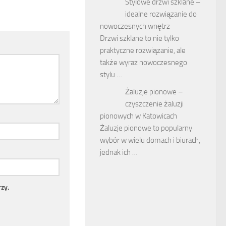
Stylowe drzwi szklane –
idealne rozwiązanie do
nowoczesnych wnętrz
Drzwi szklane to nie tylko
praktyczne rozwiązanie, ale
także wyraz nowoczesnego
stylu …
Żaluzje pionowe –
czyszczenie żaluzji
pionowych w
Katowicach
Żaluzje pionowe to
popularny wybór w
wielu domach i biurach,
jednak ich …
zy.