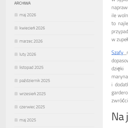
ARCHIWA
naprawd
maj 2026
ile wol
to najl
kwiecień 2026
przypad
w zupeł
marzec 2026
Szafy
luty 2026
dopasow
listopad 2025
dzięki
marynar
październik 2025
i dodat
gardero
wrzesień 2025
zwróćci
czerwiec 2025
Na 
maj 2025