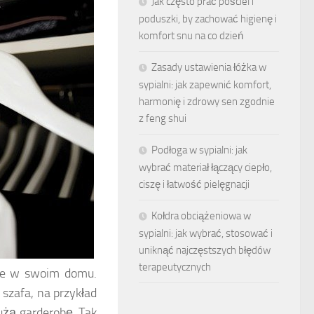
Jak często prać pościel i
poduszki, by zachować higienę i
komfort snu na co dzień
Zasady ustawienia łóżka w
sypialni: jak zapewnić komfort,
harmonię i zdrowy sen zgodnie
z feng shui
Podłoga w sypialni: jak
wybrać materiał łączący ciepło,
ciszę i łatwość pielęgnacji
Kołdra obciążeniowa w
sypialni: jak wybrać, stosować i
uniknąć najczęstszych błędów
terapeutycznych
sce w swoim domu.
szafa, na przykład
użą garderobę. Tak