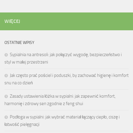
WIĘCEJ
OSTATNIE WPISY
Sypialnia na antresoli: jak połączyć wygodę, bezpieczeństwo i
styl w małej przestrzeni
Jak często prać pościel i poduszki, by zachować higienę i komfort
snu na co dzień
Zasady ustawienia łóżka w sypialni: jak zapewnić komfort,
harmonię i zdrowy sen zgodnie z feng shui
Podłoga w sypialni: jak wybrać materiał łączący ciepło, ciszę i
łatwość pielęgnacji