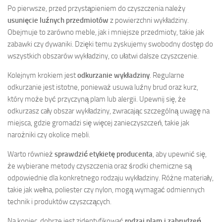
Po pierwsze, przed przystąpieniem do czyszczenia należy
usunięcie luźnych przedmiotów
z powierzchni wykładziny.
Obejmuje to zarówno meble, jak i mniejsze przedmioty, takie jak
zabawki czy dywaniki. Dzięki temu zyskujemy swobodny dostęp do
wszystkich obszarów wykładziny, co ułatwi dalsze czyszczenie.
Kolejnym krokiem jest
odkurzanie wykładziny
. Regularne
odkurzanie jest istotne, ponieważ usuwa luźny brud oraz kurz,
który może być przyczyną plam lub alergii. Upewnij się, że
odkurzasz cały obszar wykładziny, zwracając szczególną uwagę na
miejsca, gdzie gromadzi się więcej zanieczyszczeń, takie jak
narożniki czy okolice mebli.
Warto również
sprawdzić etykietę producenta
, aby upewnić się,
że wybierane metody czyszczenia oraz środki chemiczne są
odpowiednie dla konkretnego rodzaju wykładziny. Różne materiały,
takie jak wełna, poliester czy nylon, mogą wymagać odmiennych
technik i produktów czyszczących.
Na koniec, dobrze jest zidentyfikować
rodzaj plam i zabrudzeń
,