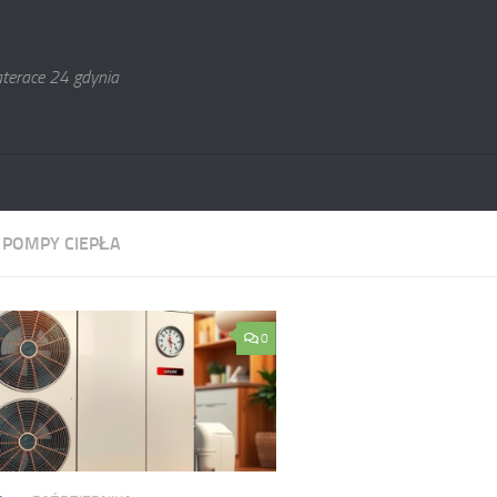
terace 24 gdynia
:
POMPY CIEPŁA
0