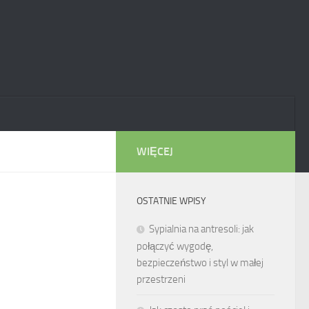
WIĘCEJ
OSTATNIE WPISY
Sypialnia na antresoli: jak
połączyć wygodę,
bezpieczeństwo i styl w małej
przestrzeni