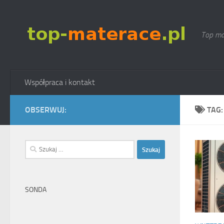
Skip to content
Top ma
Współpraca i kontakt
OBSERWUJ:
TAG
Szukaj:
SONDA