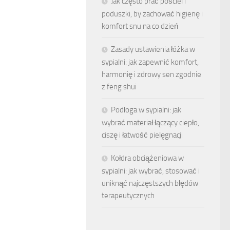
Jak często prać pościel i
poduszki, by zachować higienę i
komfort snu na co dzień
Zasady ustawienia łóżka w
sypialni: jak zapewnić komfort,
harmonię i zdrowy sen zgodnie
z feng shui
Podłoga w sypialni: jak
wybrać materiał łączący ciepło,
ciszę i łatwość pielęgnacji
Kołdra obciążeniowa w
sypialni: jak wybrać, stosować i
uniknąć najczęstszych błędów
terapeutycznych