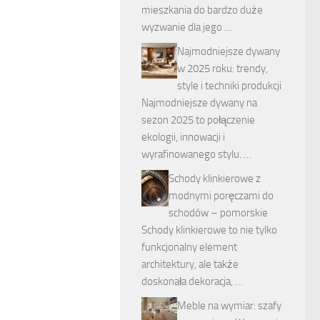
mieszkania do bardzo duże
wyzwanie dla jego …
Najmodniejsze dywany
w 2025 roku: trendy,
style i techniki produkcji
Najmodniejsze dywany na
sezon 2025 to połączenie
ekologii, innowacji i
wyrafinowanego stylu. …
Schody klinkierowe z
modnymi poręczami do
schodów – pomorskie
Schody klinkierowe to nie tylko
funkcjonalny element
architektury, ale także
doskonała dekoracja, …
Meble na wymiar: szafy