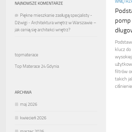
WNĘTRZ
NAJNOWSZE KOMENTARZE
Podst
Piękne mieszkanie zasługą specjalisty -
pomp 
Dźwigi
-
Architektura wnętrz w Warszawie –
długo
jak cenią się architekci wnętrz?
Podstawy
klucz do
topmaterace
wysokiej
użytkowa
Top Materace 24 Gdynia
filtrów 
takich j
ciśnienie
ARCHIWA
maj 2026
kwiecień 2026
marzec 2026