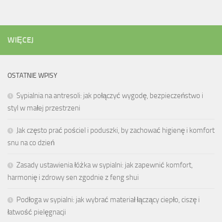
WIĘCEJ
OSTATNIE WPISY
Sypialnia na antresoli: jak połączyć wygodę, bezpieczeństwo i
styl w małej przestrzeni
Jak często prać pościel i poduszki, by zachować higienę i komfort
snu na co dzień
Zasady ustawienia łóżka w sypialni: jak zapewnić komfort,
harmonię i zdrowy sen zgodnie z feng shui
Podłoga w sypialni: jak wybrać materiał łączący ciepło, ciszę i
łatwość pielęgnacji