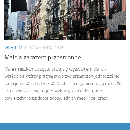
WNĘTRZA
1 PAŹDZIERNIKA 2016
Małe a zarazem przestronne
Małe mieszkania często stają się wyzwaniem dla ich
właścicieli, którzy pragną stworzyć przestrzeń jednocześnie
funkcjonalną i estetyczną. W obliczu ograniczonego metrażu
kluczowe staje się mądre wykorzystanie dostępnej
powierzchni oraz dobór odpowiednich mebli i dekoracji....