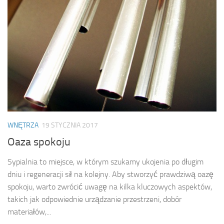
WNĘTRZA
19 STYCZNIA 2017
Oaza spokoju
Sypialnia to miejsce, w którym szukamy ukojenia po długim
dniu i regeneracji sił na kolejny. Aby stworzyć prawdziwą oazę
spokoju, warto zwrócić uwagę na kilka kluczowych aspektów,
takich jak odpowiednie urządzanie przestrzeni, dobór
materiałów,...