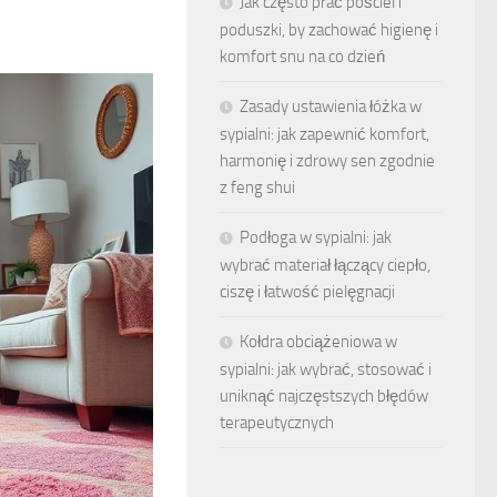
Jak często prać pościel i
poduszki, by zachować higienę i
komfort snu na co dzień
Zasady ustawienia łóżka w
sypialni: jak zapewnić komfort,
harmonię i zdrowy sen zgodnie
z feng shui
Podłoga w sypialni: jak
wybrać materiał łączący ciepło,
ciszę i łatwość pielęgnacji
Kołdra obciążeniowa w
sypialni: jak wybrać, stosować i
uniknąć najczęstszych błędów
terapeutycznych