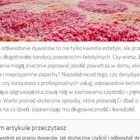
i odświeżanie dywanów to nie tylko kwestia estetyki, ale pr
 i długotrwałej kondycji powierzchni tekstylnych. Czy wiesz, 
enia mogą znacznie poprawić jakość powietrza w domu, elim
a i nieprzyjemne zapachy? Niezależnie od tego, czy decyduj
 czy korzystasz z profesjonalnych usług, odpowiednie technik
ące odgrywają kluczową rolę w zachowaniu czystości i pię
 Warto poznać skuteczne sposoby, które pozwolą Ci dbać o
 na co dzień, zapewniając mu długowieczność i świeżość.
m artykule przeczytasz
wodnik po praniu dywanów: Jak skutecznie czyścić i odświeżać d