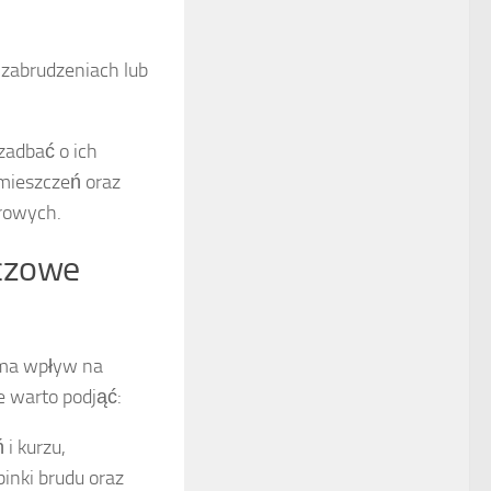
 zabrudzeniach lub
zadbać o ich
mieszczeń oraz
rowych.
uczowe
 ma wpływ na
e warto podjąć:
i kurzu,
inki brudu oraz