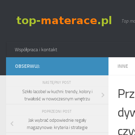
Skip to content
Top ma
Współpraca i kontakt
OBSERWUJ:
INNE
NASTĘPNY POST
Prz
Szkło lacobel w kuchni: trendy, kolory i
trwałość w nowoczesnym wnętrzu
dy
POPRZEDNI POST
Jak wybrać odpowiednie regały
czy
magazynowe: kryteria i strategie