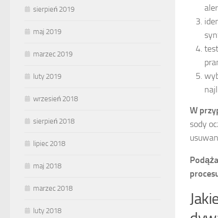
ale
sierpień 2019
ide
maj 2019
syn
tes
marzec 2019
pra
wyb
luty 2019
naj
wrzesień 2018
W przy
sierpień 2018
sody oc
usuwani
lipiec 2018
Podąża
maj 2018
proces
marzec 2018
Jaki
luty 2018