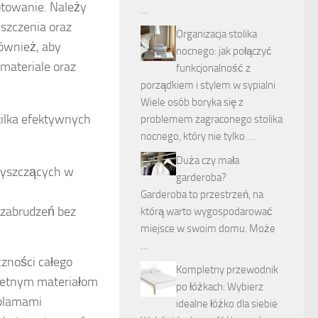
towanie. Należy
…
szczenia oraz
Organizacja stolika
również, aby
nocnego: jak połączyć
materiale oraz
funkcjonalność z
porządkiem i stylem w sypialni
Wiele osób boryka się z
kilka efektywnych
problemem zagraconego stolika
nocnego, który nie tylko …
Duża czy mała
czyszczących w
garderoba?
Garderoba to przestrzeń, na
i zabrudzeń bez
którą warto wygospodarować
miejsce w swoim domu. Może
…
zności całego
Kompletny przewodnik
retnym materiałom
po łóżkach: Wybierz
 plamami
idealne łóżko dla siebie