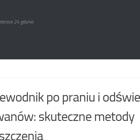
terace 24 gdynia
ewodnik po praniu i odświ
wanów: skuteczne metody
szczenia