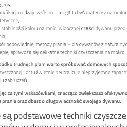
rgeny,
ntyfikacja rodzaju włókien – mogą to być materiały naturalne
tetyczne,
t stabilności koloru na mniej widocznej części dywanu przed
nia,
ór odpowiedniej metody prania – dla dywanów z naturalny
lepiej sprawdzą się delikatne techniki czyszczenia na mokro.
padku trudnych plam warto spróbować domowych spos
zyszczonej i octu świetnie neutralizuje nieprzyjemne zapa
u zabrudzeń.
jąc za tymi wskazówkami, znacząco zwiększasz efektywn
u prania oraz dbasz o długowieczność swojego dywanu.
e są podstawowe techniki czyszcze