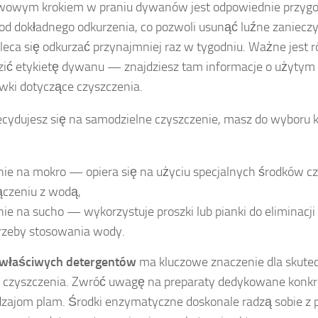
wowym krokiem w praniu dywanów jest odpowiednie przygo
od dokładnego odkurzenia, co pozwoli usunąć luźne zanieczy
aleca się odkurzać przynajmniej raz w tygodniu. Ważne jest 
ić etykietę dywanu — znajdziesz tam informacje o użytym 
ki dotyczące czyszczenia.
decydujesz się na samodzielne czyszczenie, masz do wyboru 
nie na mokro — opiera się na użyciu specjalnych środków 
ączeniu z wodą,
nie na sucho — wykorzystuje proszki lub pianki do eliminacj
rzeby stosowania wody.
właściwych detergentów
ma kluczowe znaczenie dla skutec
 czyszczenia. Zwróć uwagę na preparaty dedykowane konk
dzajom plam. Środki enzymatyczne doskonale radzą sobie z