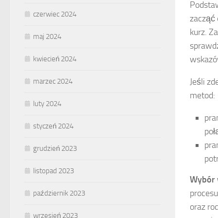
Podsta
czerwiec 2024
zacząć 
kurz. Z
maj 2024
sprawdz
wskazów
kwiecień 2024
Jeśli z
marzec 2024
metod:
luty 2024
pra
styczeń 2024
poł
pra
grudzień 2023
pot
listopad 2023
Wybór 
procesu
październik 2023
oraz ro
wrzesień 2023