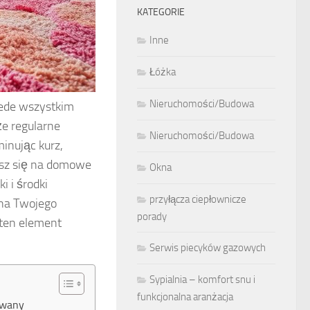
KATEGORIE
Inne
Łóżka
Nieruchomości/Budowa
zede wszystkim
że regularne
Nieruchomości/Budowa
inując kurz,
esz się na domowe
Okna
i i środki
przyłącza ciepłownicze
kna Twojego
porady
 ten element
Serwis piecyków gazowych
Sypialnia – komfort snu i
funkcjonalna aranżacja
ywany