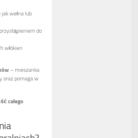
 jak wełna lub
 przystąpieniem do
ch włókien
obów
– mieszanka
chy oraz pomaga w
ość całego
nia