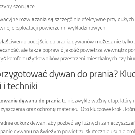
zyny szorujące.
wacyjne rozwiązania są szczególnie efektywne przy dużych
wnej eksploatacji powierzchni wykładzinowych.
właściwemu podejściu do prania dywanów możesz nie tylko 
eczność, ale także poprawić jakość powietrza wewnątrz po
yć komfort użytkowników przestrzeni mieszkalnych czy biu
przygotować dywan do prania? Kl
 i techniki
towanie dywanu do prania
to niezwykle ważny etap, który
czyszczenia oraz ochronę materiału. Oto kluczowe kroki, któr
ładnie odkurz dywan, aby pozbyć się luźnych zanieczyszczeń 
epanie dywanu na świeżym powietrzu skutecznie usunie drob