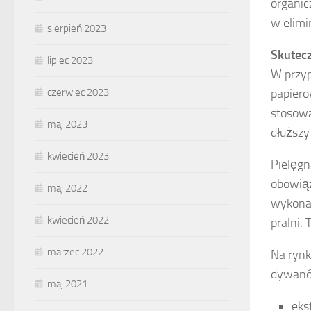
organic
w elimi
sierpień 2023
Skutec
lipiec 2023
W przyp
czerwiec 2023
papiero
stosowa
maj 2023
dłuższy
kwiecień 2023
Pielęgn
obowiąz
maj 2022
wykonać
kwiecień 2022
pralni.
marzec 2022
Na rynk
dywanów
maj 2021
eks