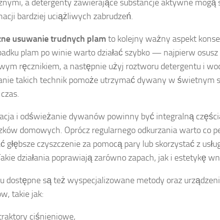
znymi, a detergenty zawierające substancje aktywne mogą
nacji bardziej uciążliwych zabrudzeń.
zne usuwanie trudnych plam
to kolejny ważny aspekt kons
adku plam po winie warto działać szybko — najpierw osusz
wym ręcznikiem, a następnie użyj roztworu detergentu i wo
nie takich technik pomoże utrzymać dywany w świetnym s
 czas.
acja i odświeżanie dywanów powinny być integralną częśc
ków domowych. Oprócz regularnego odkurzania warto co p
 głębsze czyszczenie za pomocą pary lub skorzystać z usłu
 Takie działania poprawiają zarówno zapach, jak i estetykę wn
u dostępne są też wyspecjalizowane metody oraz urządzeni
, takie jak:
traktory ciśnieniowe,