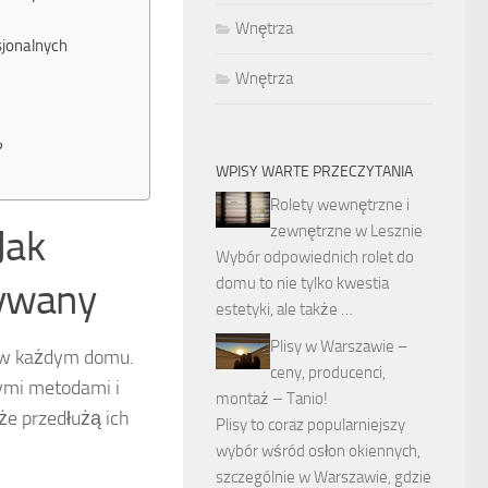
Wnętrza
sjonalnych
Wnętrza
?
WPISY WARTE PRZECZYTANIA
Rolety wewnętrzne i
zewnętrzne w Lesznie
Jak
Wybór odpowiednich rolet do
domu to nie tylko kwestia
dywany
estetyki, ale także …
Plisy w Warszawie –
ć w każdym domu.
ceny, producenci,
nymi metodami i
montaż – Tanio!
że przedłużą ich
Plisy to coraz popularniejszy
wybór wśród osłon okiennych,
szczególnie w Warszawie, gdzie