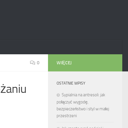
0
WIĘCEJ
OSTATNIE WPISY
eżaniu
Sypialnia na antresoli: jak
połączyć wygodę,
bezpieczeństwo i styl w małej
przestrzeni