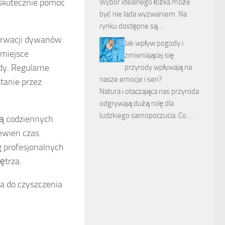
 skutecznie pomóc
Wybór idealnego łóżka może
być nie lada wyzwaniem. Na
rynku dostępne są …
erwacji dywanów.
Jak wpływ pogody i
 miejsce
zmieniającej się
dy. Regularne
przyrody wpływają na
nasze emocje i sen?
tanie przez
Natura i otaczająca nas przyroda
odgrywają dużą rolę dla
ludzkiego samopoczucia. Co …
ią codziennych
ewien czas
g profesjonalnych
ętrza.
a do czyszczenia