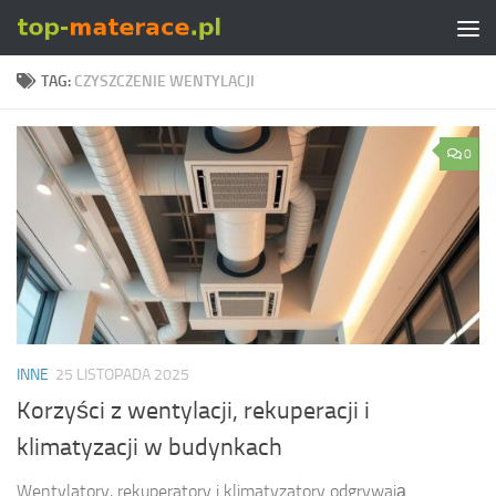
Skip to content
TAG:
CZYSZCZENIE WENTYLACJI
0
INNE
25 LISTOPADA 2025
Korzyści z wentylacji, rekuperacji i
klimatyzacji w budynkach
Wentylatory, rekuperatory i klimatyzatory odgrywają