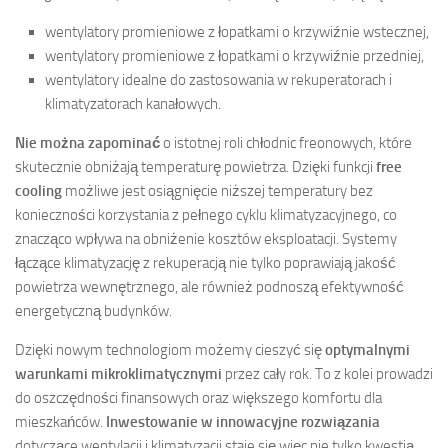
wentylatory promieniowe z łopatkami o krzywiźnie wstecznej,
wentylatory promieniowe z łopatkami o krzywiźnie przedniej,
wentylatory idealne do zastosowania w rekuperatorach i
klimatyzatorach kanałowych.
Nie można zapominać
o istotnej roli chłodnic freonowych, które
skutecznie obniżają temperaturę powietrza. Dzięki funkcji
free
cooling
możliwe jest osiągnięcie niższej temperatury bez
konieczności korzystania z pełnego cyklu klimatyzacyjnego, co
znacząco wpływa na obniżenie kosztów eksploatacji. Systemy
łączące klimatyzację z rekuperacją nie tylko poprawiają jakość
powietrza wewnętrznego, ale również podnoszą efektywność
energetyczną budynków.
Dzięki nowym technologiom możemy cieszyć się
optymalnymi
warunkami mikroklimatycznymi
przez cały rok. To z kolei prowadzi
do oszczędności finansowych oraz większego komfortu dla
mieszkańców.
Inwestowanie w innowacyjne rozwiązania
dotyczące wentylacji i klimatyzacji staje się więc nie tylko kwestią