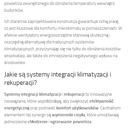
powietrza zewnętrznego do obniżenia temperatury wewnątrz
budynków.
Ich starannie zaprojektowana konstrukcja gwarantuje cichą pracę,
co jest kluczowe dla komfortu mikroklimatu w pomieszczeniach. W
efekcie wentylatory energooszczędne stanowią skuteczną i
oszczędną alternatywę dla tradycyjnych systemów
klimatyzacyjnych, przyczyniając się nie tylko do obniżenia kosztów
eksploatacji, ale także do zmniejszenia negatywnego wpływu na
środowisko.
Jakie są systemy integracji klimatyzacji i
rekuperacji?
Systemy integracji klimatyzacji
i
rekuperacji
to innowacyjne
rozwiązania, które współdziałają, aby zwiększyć
efektywność
energetyczną
oraz podnieść
komfort użytkowników
. Centralnym
elementem tej synergii są
wymienniki ciepła
, które umożliwiają
jednoczesne
chłodzenie
i
ogrzewanie powietrza
.