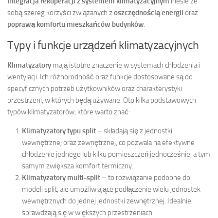
Integracja rekuperacji z systemem klimatyzacyjnym
niesie ze
sobą szereg korzyści związanych z
oszczędnością energii
oraz
poprawą komfortu mieszkańców budynków
.
Typy i funkcje urządzeń klimatyzacyjnych
Klimatyzatory
mają istotne znaczenie w systemach chłodzenia i
wentylacji. Ich różnorodność oraz funkcje dostosowane są do
specyficznych potrzeb użytkowników oraz charakterystyki
przestrzeni, w których będą używane. Oto kilka podstawowych
typów klimatyzatorów, które warto znać:
Klimatyzatory typu split
– składają się z jednostki
wewnętrznej oraz zewnętrznej, co pozwala na efektywne
chłodzenie jednego lub kilku pomieszczeń jednocześnie, a tym
samym zwiększa komfort termiczny.
Klimatyzatory multi-split
– to rozwiązanie podobne do
modeli split, ale umożliwiające podłączenie wielu jednostek
wewnętrznych do jednej jednostki zewnętrznej. Idealnie
sprawdzają się w większych przestrzeniach.