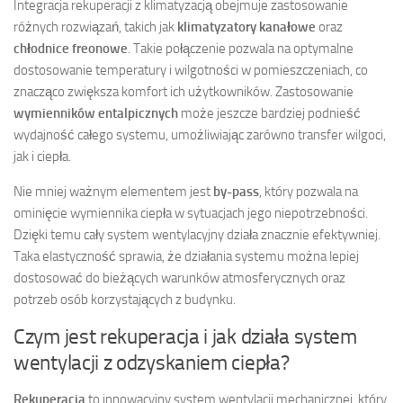
Integracja rekuperacji z klimatyzacją obejmuje zastosowanie
różnych rozwiązań, takich jak
klimatyzatory kanałowe
oraz
chłodnice freonowe
. Takie połączenie pozwala na optymalne
dostosowanie temperatury i wilgotności w pomieszczeniach, co
znacząco zwiększa komfort ich użytkowników. Zastosowanie
wymienników entalpicznych
może jeszcze bardziej podnieść
wydajność całego systemu, umożliwiając zarówno transfer wilgoci,
jak i ciepła.
Nie mniej ważnym elementem jest
by-pass
, który pozwala na
ominięcie wymiennika ciepła w sytuacjach jego niepotrzebności.
Dzięki temu cały system wentylacyjny działa znacznie efektywniej.
Taka elastyczność sprawia, że działania systemu można lepiej
dostosować do bieżących warunków atmosferycznych oraz
potrzeb osób korzystających z budynku.
Czym jest rekuperacja i jak działa system
wentylacji z odzyskaniem ciepła?
Rekuperacja
to innowacyjny system wentylacji mechanicznej, który