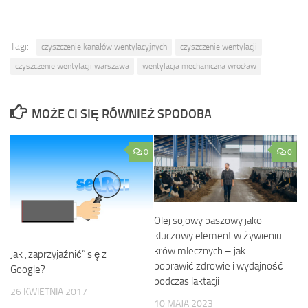
Tagi:
czyszczenie kanałów wentylacyjnych
czyszczenie wentylacji
czyszczenie wentylacji warszawa
wentylacja mechaniczna wrocław
MOŻE CI SIĘ RÓWNIEŻ SPODOBA
0
0
Olej sojowy paszowy jako
kluczowy element w żywieniu
krów mlecznych – jak
Jak „zaprzyjaźnić” się z
poprawić zdrowie i wydajność
Google?
podczas laktacji
26 KWIETNIA 2017
10 MAJA 2023