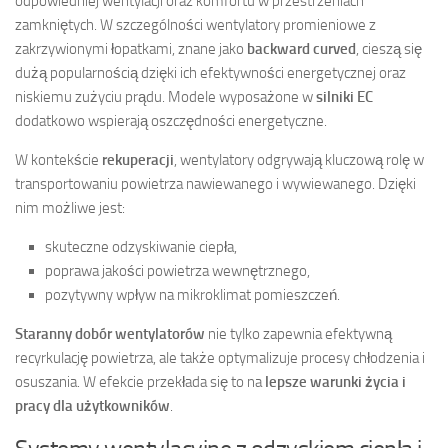
odpowiedniej wentylacji oraz komfortu w przestrzeniach
zamkniętych. W szczególności wentylatory promieniowe z
zakrzywionymi łopatkami, znane jako
backward curved
, cieszą się
dużą popularnością dzięki ich efektywności energetycznej oraz
niskiemu zużyciu prądu. Modele wyposażone w
silniki EC
dodatkowo wspierają oszczędności energetyczne.
W kontekście
rekuperacji
, wentylatory odgrywają kluczową rolę w
transportowaniu powietrza nawiewanego i wywiewanego. Dzięki
nim możliwe jest:
skuteczne odzyskiwanie ciepła,
poprawa jakości powietrza wewnętrznego,
pozytywny wpływ na mikroklimat pomieszczeń.
Staranny dobór wentylatorów
nie tylko zapewnia efektywną
recyrkulację powietrza, ale także optymalizuje procesy chłodzenia i
osuszania. W efekcie przekłada się to na
lepsze warunki życia i
pracy dla użytkowników
.