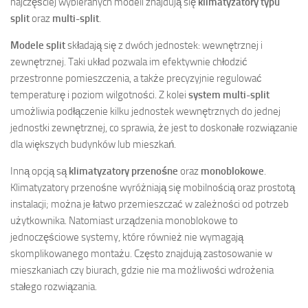
najczęściej wybieranych modeli znajdują się
klimatyzatory typu
split
oraz
multi-split
.
Modele split
składają się z dwóch jednostek: wewnętrznej i
zewnętrznej. Taki układ pozwala im efektywnie chłodzić
przestronne pomieszczenia, a także precyzyjnie regulować
temperaturę i poziom wilgotności. Z kolei
system multi-split
umożliwia podłączenie kilku jednostek wewnętrznych do jednej
jednostki zewnętrznej, co sprawia, że jest to doskonałe rozwiązanie
dla większych budynków lub mieszkań.
Inną opcją są
klimatyzatory przenośne
oraz
monoblokowe
.
Klimatyzatory przenośne wyróżniają się mobilnością oraz prostotą
instalacji; można je łatwo przemieszczać w zależności od potrzeb
użytkownika. Natomiast urządzenia monoblokowe to
jednoczęściowe systemy, które również nie wymagają
skomplikowanego montażu. Często znajdują zastosowanie w
mieszkaniach czy biurach, gdzie nie ma możliwości wdrożenia
stałego rozwiązania.