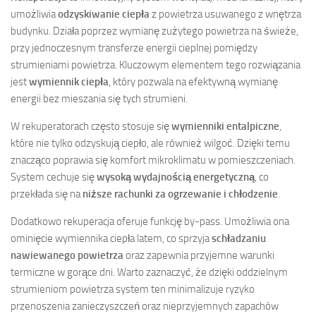
umożliwia
odzyskiwanie ciepła
z powietrza usuwanego z wnętrza
budynku. Działa poprzez wymianę zużytego powietrza na świeże,
przy jednoczesnym transferze energii cieplnej pomiędzy
strumieniami powietrza. Kluczowym elementem tego rozwiązania
jest
wymiennik ciepła
, który pozwala na efektywną wymianę
energii bez mieszania się tych strumieni.
W rekuperatorach często stosuje się
wymienniki entalpiczne
,
które nie tylko odzyskują ciepło, ale również wilgoć. Dzięki temu
znacząco poprawia się komfort mikroklimatu w pomieszczeniach.
System cechuje się
wysoką wydajnością energetyczną
, co
przekłada się na
niższe rachunki za ogrzewanie i chłodzenie
.
Dodatkowo rekuperacja oferuje funkcję by-pass. Umożliwia ona
ominięcie wymiennika ciepła latem, co sprzyja
schładzaniu
nawiewanego powietrza
oraz zapewnia przyjemne warunki
termiczne w gorące dni. Warto zaznaczyć, że dzięki oddzielnym
strumieniom powietrza system ten minimalizuje ryzyko
przenoszenia zanieczyszczeń oraz nieprzyjemnych zapachów