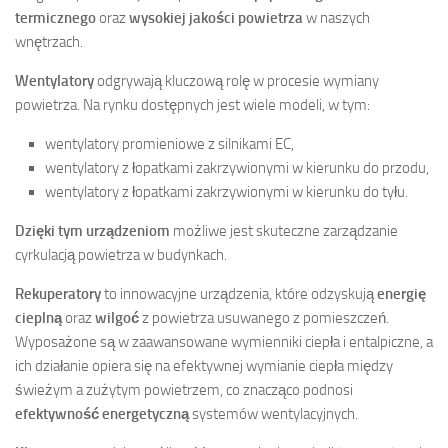
termicznego
oraz
wysokiej jakości powietrza
w naszych
wnętrzach.
Wentylatory
odgrywają kluczową rolę w procesie wymiany
powietrza. Na rynku dostępnych jest wiele modeli, w tym:
wentylatory promieniowe z silnikami EC,
wentylatory z łopatkami zakrzywionymi w kierunku do przodu,
wentylatory z łopatkami zakrzywionymi w kierunku do tyłu.
Dzięki tym urządzeniom
możliwe jest skuteczne zarządzanie
cyrkulacją powietrza w budynkach.
Rekuperatory
to innowacyjne urządzenia, które odzyskują
energię
cieplną
oraz
wilgoć
z powietrza usuwanego z pomieszczeń.
Wyposażone są w zaawansowane wymienniki ciepła i entalpiczne, a
ich działanie opiera się na efektywnej wymianie ciepła między
świeżym a zużytym powietrzem, co znacząco podnosi
efektywność energetyczną
systemów wentylacyjnych.