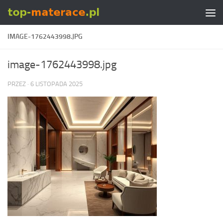
Skip to content
IMAGE-1762443998.JPG
image-1762443998.jpg
PRZEZ
·
6 LISTOPADA 2025