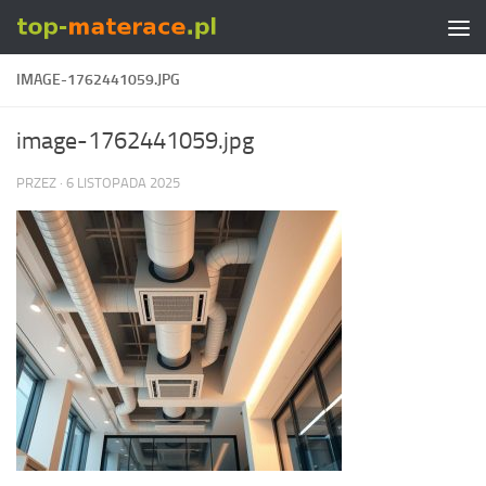
Skip to content
IMAGE-1762441059.JPG
image-1762441059.jpg
PRZEZ
·
6 LISTOPADA 2025