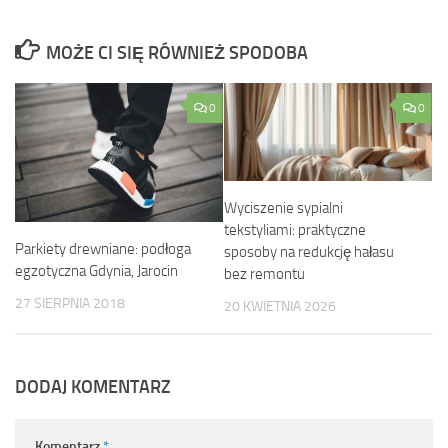
MOŻE CI SIĘ RÓWNIEŻ SPODOBA
0
0
Wyciszenie sypialni
tekstyliami: praktyczne
Parkiety drewniane: podłoga
sposoby na redukcję hałasu
egzotyczna Gdynia, Jarocin
bez remontu
27 SIERPNIA 2018
20 KWIETNIA 2026
DODAJ KOMENTARZ
Komentarz
*