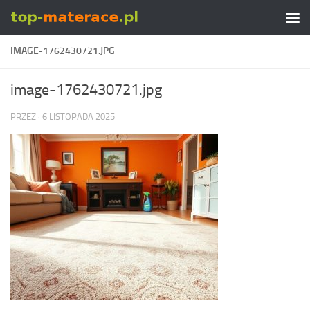
Skip to content
IMAGE-1762430721.JPG
image-1762430721.jpg
PRZEZ
·
6 LISTOPADA 2025