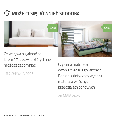
MOŻE CI SIĘ RÓWNIEŻ SPODOBA
0
0
Co wpływa na jakość snu
latem? 7 rzeczy, o których nie
Czy cena materaca
możesz zapomnieć
odzwierciedla jego jakość?
18 CZERWCA 2025
Poradnik dotyczący wyboru
materaca w różnych
przedziałach cenowych
28 MAJA 2024