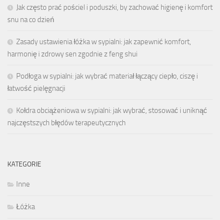
Jak często prać pościel i poduszki, by zachować higienę i komfort
snu na co dzień
Zasady ustawienia łóżka w sypialni: jak zapewnić komfort,
harmonię i zdrowy sen zgodnie z feng shui
Podłoga w sypialni: jak wybrać materiał łączący ciepło, ciszę i
łatwość pielęgnacji
Kołdra obciążeniowa w sypialni: jak wybrać, stosować i uniknąć
najczęstszych błędów terapeutycznych
KATEGORIE
Inne
Łóżka