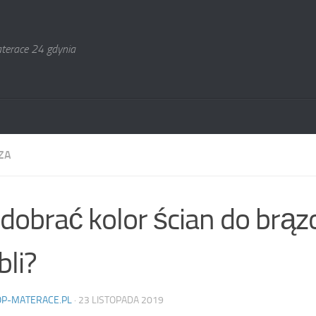
terace 24 gdynia
ZA
 dobrać kolor ścian do brą
li?
OP-MATERACE.PL
·
23 LISTOPADA 2019