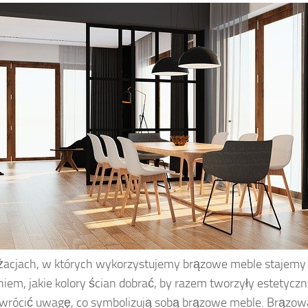
acjach, w których wykorzystujemy brązowe meble stajemy
em, jakie kolory ścian dobrać, by razem tworzyły estetyczny
wrócić uwagę, co symbolizują sobą brązowe meble. Brązow