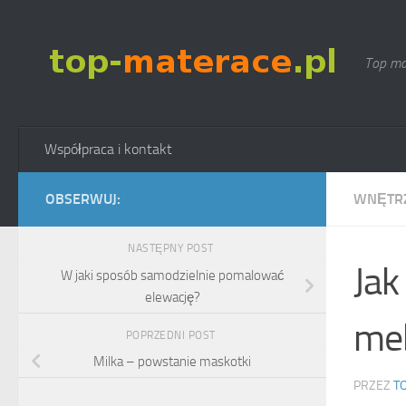
Skip to content
Top ma
Współpraca i kontakt
OBSERWUJ:
WNĘTR
NASTĘPNY POST
Jak
W jaki sposób samodzielnie pomalować
elewację?
meb
POPRZEDNI POST
Milka – powstanie maskotki
PRZEZ
T