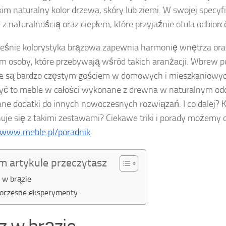
im naturalny kolor drzewa, skóry lub ziemi. W swojej specyfi
 z naturalnością oraz ciepłem, które przyjaźnie otula odbior
eśnie kolorystyka brązowa zapewnia harmonię wnętrza oraz
m osoby, które przebywają wśród takich aranżacji. Wbrew 
e są bardzo częstym gościem w domowych i mieszkaniowyc
ć to meble w całości wykonane z drewna w naturalnym odc
ne dodatki do innych nowoczesnych rozwiązań. I co dalej? K
je się z takimi zestawami? Ciekawe triki i porady możemy 
/www.meble.pl/poradnik
.
m artykule przeczytasz
 w brązie
oczesne eksperymenty