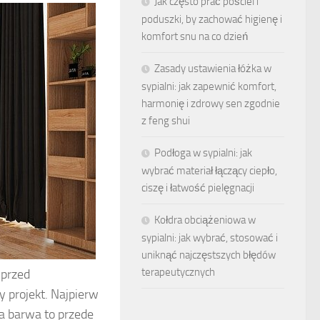
Jak często prać pościel i
poduszki, by zachować higienę i
komfort snu na co dzień
Zasady ustawienia łóżka w
sypialni: jak zapewnić komfort,
harmonię i zdrowy sen zgodnie
z feng shui
Podłoga w sypialni: jak
wybrać materiał łączący ciepło,
ciszę i łatwość pielęgnacji
Kołdra obciążeniowa w
sypialni: jak wybrać, stosować i
uniknąć najczęstszych błędów
terapeutycznych
 przed
 projekt. Najpierw
a barwa to przede