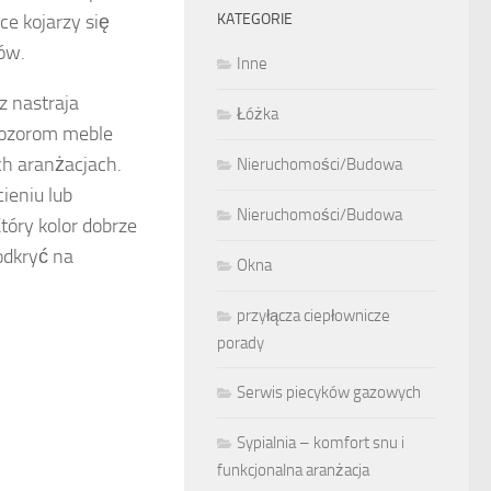
ce kojarzy się
KATEGORIE
ców.
Inne
 nastraja
Łóżka
pozorom meble
h aranżacjach.
Nieruchomości/Budowa
ieniu lub
Nieruchomości/Budowa
tóry kolor dobrze
odkryć na
Okna
przyłącza ciepłownicze
porady
Serwis piecyków gazowych
Sypialnia – komfort snu i
funkcjonalna aranżacja