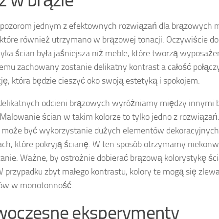
z w brązie
pozorom jednym z efektownych rozwiązań dla brązowych m
 które również utrzymano w brązowej tonacji. Oczywiście do
tyka ścian była jaśniejsza niż meble, które tworzą wyposaże
temu zachowany zostanie delikatny kontrast a całość połącz
ję, która będzie cieszyć oko swoją estetyką i spokojem.
elikatnych odcieni brązowych wyróżniamy między innymi be
Malowanie ścian w takim kolorze to tylko jedno z rozwiązań
ji może być wykorzystanie dużych elementów dekoracyjnych
ach, które pokryją ścianę. W ten sposób otrzymamy niekon
anie. Ważne, by ostrożnie dobierać brązową kolorystykę ś
W przypadku zbyt małego kontrastu, kolory te mogą się zlew
ców w monotonność.
oczesne eksperymenty