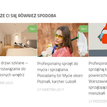
ŻE CI SIĘ RÓWNIEŻ SPODOBA
0
0
 drzwi szklane –
Profesjona
Profesjonalny sprzęt do
 rozwiązanie do
sprzątną 
mycia i sprzątania.
esnych wnętrz
powierzchn
Posiadamy to! Mycie okien
Warszawie
Poznań, karcher Luboń
NIA 2025
sprzątając
27 KWIETNIA 2017
mieszkań
27 PAŹDZIE