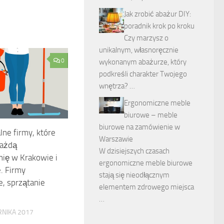
Jak zrobić abażur DIY:
poradnik krok po kroku
Czy marzysz o
unikalnym, własnoręcznie
0
wykonanym abażurze, który
podkreśli charakter Twojego
wnętrza? …
Ergonomiczne meble
biurowe – meble
biurowe na zamówienie w
lne firmy, które
Warszawie
każdą
W dzisiejszych czasach
ię w Krakowie i
ergonomiczne meble biurowe
. Firmy
stają się nieodłącznym
e, sprzątanie
elementem zdrowego miejsca
…
RNIKA 2017