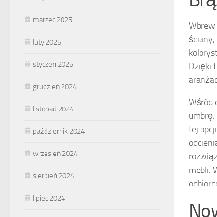
Brą
marzec 2025
Wbrew 
ściany,
luty 2025
kolorys
styczeń 2025
Dzięki 
aranżac
grudzień 2024
Wśród d
listopad 2024
umbrę. 
tej opc
październik 2024
odcieni
wrzesień 2024
rozwiąz
mebli. 
sierpień 2024
odbior
lipiec 2024
Now