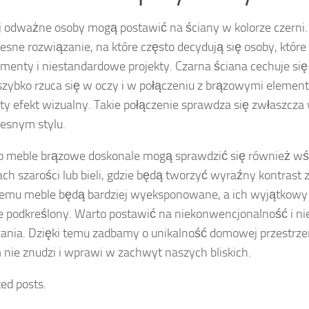
j odważne osoby mogą postawić na ściany w kolorze czerni. 
sne rozwiązanie, na które często decydują się osoby, które 
menty i niestandardowe projekty. Czarna ściana cechuje się
zybko rzuca się w oczy i w połączeniu z brązowymi elemen
ty efekt wizualny. Takie połączenie sprawdza się zwłaszc
esnym stylu.
 meble brązowe doskonale mogą sprawdzić się również wś
ach szarości lub bieli, gdzie będą tworzyć wyraźny kontrast 
temu meble będą bardziej wyeksponowane, a ich wyjątkowy
e podkreślony. Warto postawić na niekonwencjonalność i n
ania. Dzięki temu zadbamy o unikalność domowej przestrzen
 nie znudzi i wprawi w zachwyt naszych bliskich.
ted posts.