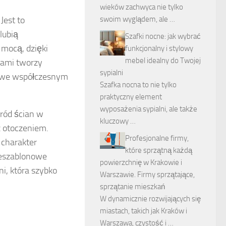
wieków zachwyca nie tylko
Jest to
swoim wyglądem, ale …
lubią
Szafki nocne: jak wybrać
 mocą, dzięki
funkcjonalny i stylowy
mebel idealny do Twojej
tami tworzy
sypialni
za we współczesnym
Szafka nocna to nie tylko
praktyczny element
wyposażenia sypialni, ale także
ród ścian w
kluczowy …
z otoczeniem.
Profesjonalne firmy,
 charakter
które sprzątną każdą
ieszablonowe
powierzchnię w Krakowie i
i, która szybko
Warszawie. Firmy sprzątające,
sprzątanie mieszkań
W dynamicznie rozwijających się
miastach, takich jak Kraków i
Warszawa, czystość i …