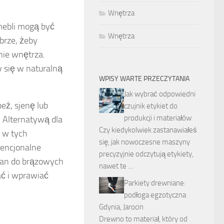
Wnętrza
ebli mogą być
Wnętrza
brze, żeby
nie wnętrza.
y się w naturalną
WPISY WARTE PRZECZYTANIA
Jak wybrać odpowiedni
ż, sjenę lub
czujnik etykiet do
produkcji i materiałów
. Alternatywą dla
Czy kiedykolwiek zastanawiałeś
 w tych
się, jak nowoczesne maszyny
wencjonalne
precyzyjnie odczytują etykiety,
cian do brązowych
nawet te …
ać i wprawiać
Parkiety drewniane:
podłoga egzotyczna
Gdynia, Jarocin
Drewno to materiał, który od