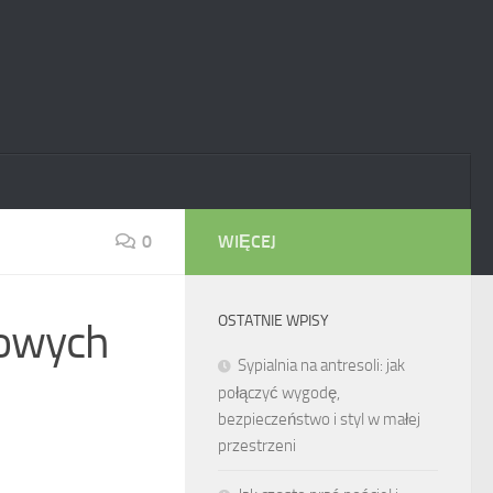
0
WIĘCEJ
OSTATNIE WPISY
zowych
Sypialnia na antresoli: jak
połączyć wygodę,
bezpieczeństwo i styl w małej
przestrzeni