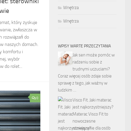
et: sterowniki
Wnętrza
owie
Wnętrza
emat, który zyskuje
owanie, zwłaszcza w
h rozwiązań do
ą w naszych domach.
WPISY WARTE PRZECZYTANIA
y komfortu i
Jak sen może pomóc w
nej, wybór
radzeniu sobie z
 do rolet...
trudnymi uczuciami?
Coraz więcej osób zdaje sobie
sprawę z tego, jak ważny w
ludzkim …
0
Visco Fit. Jaki materac
jest najkorzystniejszy?
Materac Visco Fit to
nowoczesne
rozwiązanie dla osób