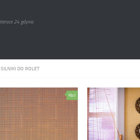
terace 24 gdynia
:
SILNIKI DO ROLET
0