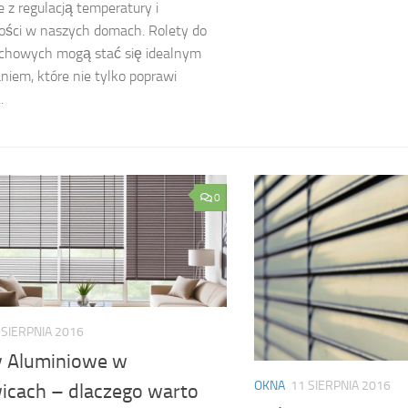
 z regulacją temperatury i
ości w naszych domach. Rolety do
achowych mogą stać się idealnym
niem, które nie tylko poprawi
.
0
 SIERPNIA 2016
y Aluminiowe w
OKNA
11 SIERPNIA 2016
icach – dlaczego warto