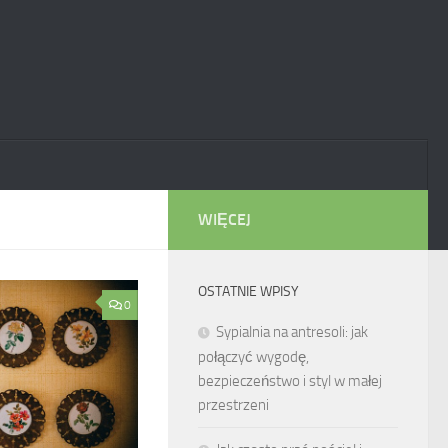
WIĘCEJ
OSTATNIE WPISY
0
Sypialnia na antresoli: jak
połączyć wygodę,
bezpieczeństwo i styl w małej
przestrzeni