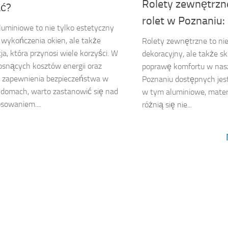
Rolety zewnętrzn
ć?
rolet w Poznaniu:
luminiowe to nie tylko estetyczny
wykończenia okien, ale także
Rolety zewnętrzne to ni
ja, która przynosi wiele korzyści. W
dekoracyjny, ale także s
rosnących kosztów energii oraz
poprawę komfortu w na
y zapewnienia bezpieczeństwa w
Poznaniu dostępnych jest
domach, warto zastanowić się nad
w tym aluminiowe, materi
osowaniem....
różnią się nie...