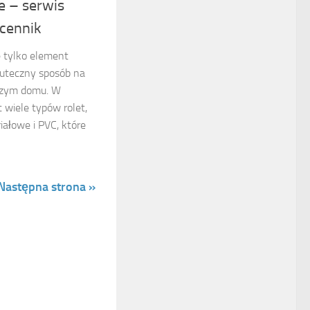
e – serwis
 cennik
e tylko element
kuteczny sposób na
szym domu. W
 wiele typów rolet,
ałowe i PVC, które
Następna strona »