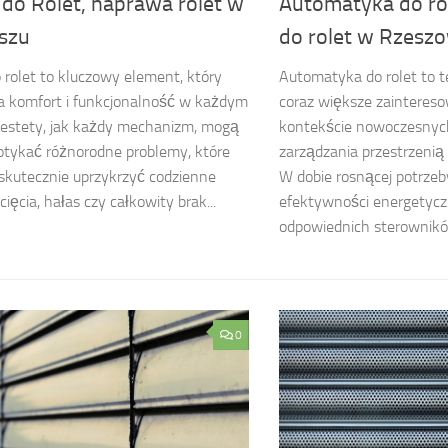
i do Rolet, naprawa rolet w
Automatyka do rol
iszu
do rolet w Rzesz
do rolet to kluczowy element, który
Automatyka do rolet to t
a komfort i funkcjonalność w każdym
coraz większe zainteres
estety, jak każdy mechanizm, mogą
kontekście nowoczesnyc
tykać różnorodne problemy, które
zarządzania przestrzeni
 skutecznie uprzykrzyć codzienne
W dobie rosnącej potrzeb
cięcia, hałas czy całkowity brak...
efektywności energetycz
odpowiednich sterowników
0