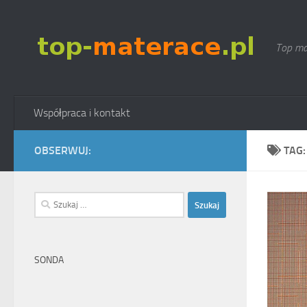
Skip to content
Top ma
Współpraca i kontakt
OBSERWUJ:
TAG
Szukaj:
SONDA