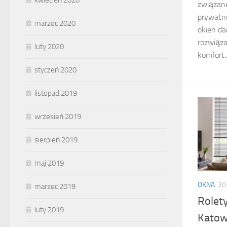
kwiecień 2020
związane
prywatn
marzec 2020
okien d
rozwiąza
luty 2020
komfort..
styczeń 2020
listopad 2019
wrzesień 2019
sierpień 2019
maj 2019
OKNA
30
marzec 2019
Rolet
luty 2019
Katow