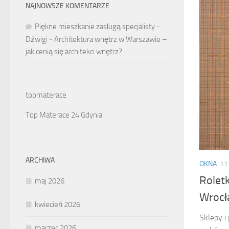
NAJNOWSZE KOMENTARZE
Piękne mieszkanie zasługą specjalisty -
Dźwigi
-
Architektura wnętrz w Warszawie –
jak cenią się architekci wnętrz?
topmaterace
Top Materace 24 Gdynia
ARCHIWA
OKNA
11
Roletk
maj 2026
Wrocł
kwiecień 2026
Sklepy i
marzec 2026