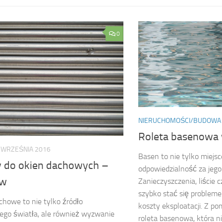
0
NIERUCHOMOŚCI/BUDOWA
Roleta basenowa 
 WRZEŚNIA 2016
Basen to nie tylko miejsc
y do okien dachowych –
odpowiedzialność za jego
ów
Zanieczyszczenia, liście
szybko stać się probleme
howe to nie tylko źródło
koszty eksploatacji. Z p
ego światła, ale również wyzwanie
roleta basenowa, która nie