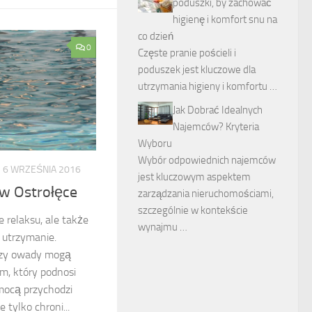
poduszki, by zachować
higienę i komfort snu na
co dzień
0
Częste pranie pościeli i
poduszek jest kluczowe dla
utrzymania higieny i komfortu …
Jak Dobrać Idealnych
Najemców? Kryteria
Wyboru
Wybór odpowiednich najemców
6 WRZEŚNIA 2016
jest kluczowym aspektem
w Ostrołęce
zarządzania nieruchomościami,
szczególnie w kontekście
e relaksu, ale także
wynajmu …
 utrzymanie.
 czy owady mogą
m, który podnosi
omocą przychodzi
 tylko chroni...