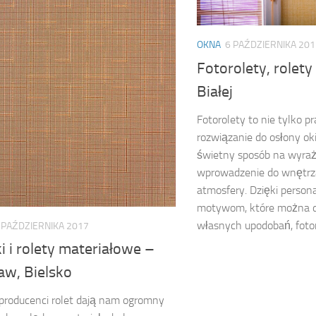
OKNA
6 PAŹDZIERNIKA 201
Fotorolety, rolety
Białej
Fotorolety to nie tylko p
rozwiązanie do osłony oki
świetny sposób na wyraże
wprowadzenie do wnętrza
atmosfery. Dzięki perso
motywom, które można 
własnych upodobań, fotoro
 PAŹDZIERNIKA 2017
i i rolety materiałowe –
aw, Bielsko
 producenci rolet dają nam ogromny