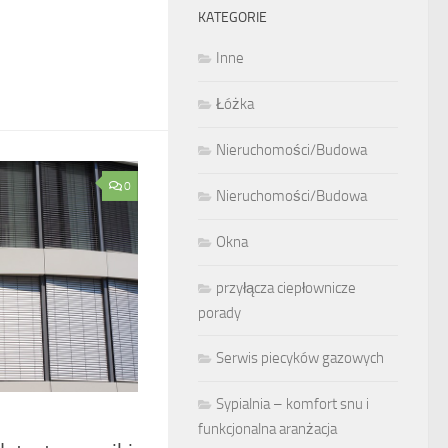
KATEGORIE
Inne
Łóżka
Nieruchomości/Budowa
0
Nieruchomości/Budowa
Okna
przyłącza ciepłownicze
porady
Serwis piecyków gazowych
Sypialnia – komfort snu i
funkcjonalna aranżacja