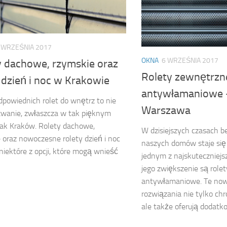
 WRZEŚNIA 2017
OKNA
6 WRZEŚNIA 2017
y dachowe, rzymskie oraz
Rolety zewnętrzn
 dzień i noc w Krakowie
antywłamaniowe 
powiednich rolet do wnętrz to nie
Warszawa
zwanie, zwłaszcza w tak pięknym
jak Kraków. Rolety dachowe,
W dzisiejszych czasach 
 oraz nowoczesne rolety dzień i noc
naszych domów staje się 
 niektóre z opcji, które mogą wnieść
jednym z najskuteczniej
jego zwiększenie są role
antywłamaniowe. Te no
rozwiązania nie tylko chr
ale także oferują dodatkow