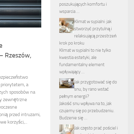
poszukujących komfortu i
wsparcia …
Klimat w sypialni: jak
stworzyć przytulną i
relaksującą przestrzeń
krok po kroku
e
Klimat w sypialni to nie tylko
– Rzeszów,
kwestia estetyki, ale
fundamentalny element
wpływający …
bezpieczeństwo
Jak przygotować się do
priorytetem, a
snu, by rano wstać
szych sposobów na
pełnym energii?
ty zewnętrzne
Jakość snu wpływa na to, jak
woczesne
czujemy się po przebudzeniu.
onią przed intruzami,
Budzenie się …
e korzyści,...
Jak często prać pościel i