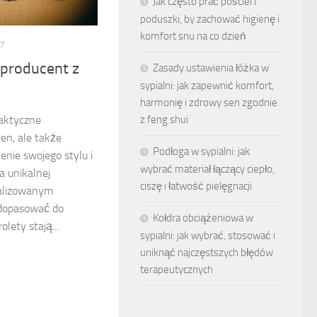
Jak często prać pościel i
poduszki, by zachować higienę i
komfort snu na co dzień
7
 producent z
Zasady ustawienia łóżka w
sypialni: jak zapewnić komfort,
harmonię i zdrowy sen zgodnie
raktyczne
z feng shui
en, ale także
Podłoga w sypialni: jak
nie swojego stylu i
wybrać materiał łączący ciepło,
 unikalnej
ciszę i łatwość pielęgnacji
nalizowanym
dopasować do
Kołdra obciążeniowa w
lety stają...
sypialni: jak wybrać, stosować i
uniknąć najczęstszych błędów
terapeutycznych