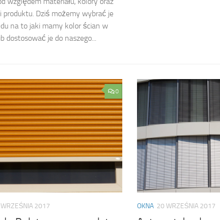
d względem materiału, kolory oraz
i produktu. Dziś możemy wybrać je
du na to jaki mamy kolor ścian w
ub dostosować je do naszego...
0
 WRZEŚNIA 2017
OKNA
20 WRZEŚNIA 2017