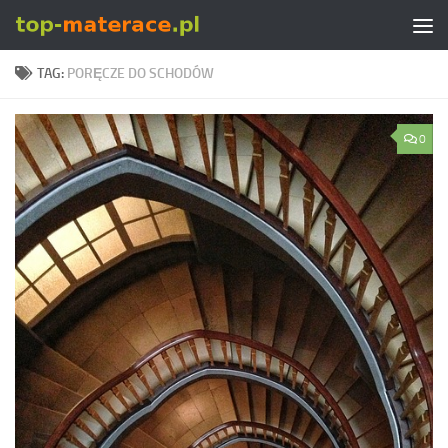
Skip to content
TAG:
PORĘCZE DO SCHODÓW
0