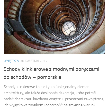
WNĘTRZA
30 KWIETNIA 2017
Schody klinkierowe z modnymi poręczami
do schodów – pomorskie
Schody klinkierowe to nie tylko funkcjonalny element
architektury, ale także doskonała dekoracja, która potrafi
nadać charakteru każdemu wnętrzu i przestrzeni zewnętrznej.
Ich wyjątkowa trwałość i odporność na zmienne warunki