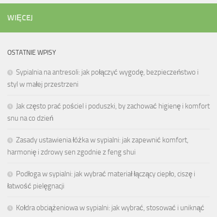
WIĘCEJ
OSTATNIE WPISY
Sypialnia na antresoli: jak połączyć wygodę, bezpieczeństwo i
styl w małej przestrzeni
Jak często prać pościel i poduszki, by zachować higienę i komfort
snu na co dzień
Zasady ustawienia łóżka w sypialni: jak zapewnić komfort,
harmonię i zdrowy sen zgodnie z feng shui
Podłoga w sypialni: jak wybrać materiał łączący ciepło, ciszę i
łatwość pielęgnacji
Kołdra obciążeniowa w sypialni: jak wybrać, stosować i uniknąć