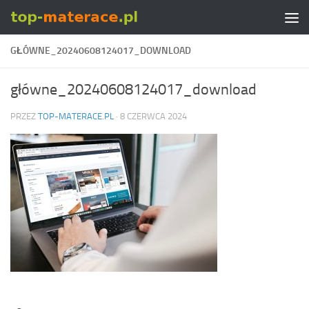
Skip to content
GŁÓWNE_20240608124017_DOWNLOAD
główne_20240608124017_download
PRZEZ
TOP-MATERACE.PL
·
8 CZERWCA 2024