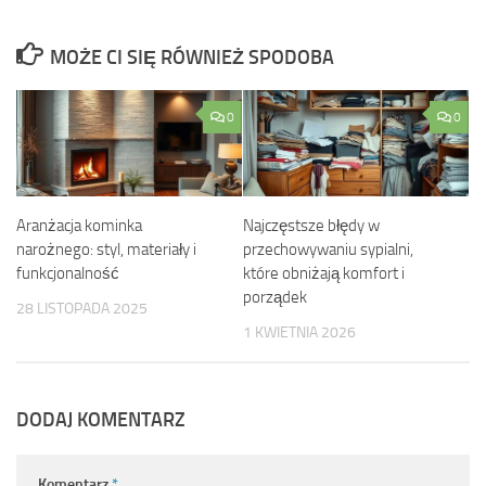
MOŻE CI SIĘ RÓWNIEŻ SPODOBA
0
0
Aranżacja kominka
Najczęstsze błędy w
narożnego: styl, materiały i
przechowywaniu sypialni,
funkcjonalność
które obniżają komfort i
porządek
28 LISTOPADA 2025
1 KWIETNIA 2026
DODAJ KOMENTARZ
Komentarz
*