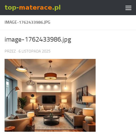
Skip to content
IMAGE-1762433986.JPG
image-1762433986.jpg
PRZEZ
·
6 LISTOPADA 2025