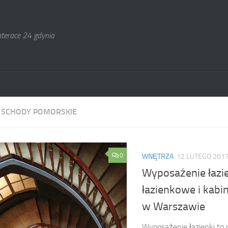
terace 24 gdynia
:
SCHODY POMORSKIE
0
WNĘTRZA
12 LUTEGO 201
Wyposażenie łazi
łazienkowe i kabi
w Warszawie
Wyposażenie łazienki to 