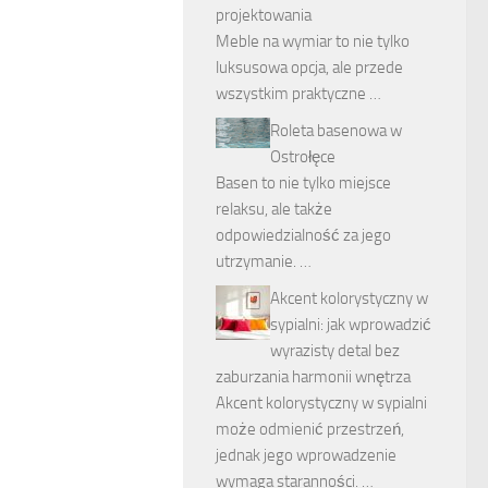
projektowania
Meble na wymiar to nie tylko
luksusowa opcja, ale przede
wszystkim praktyczne …
Roleta basenowa w
Ostrołęce
Basen to nie tylko miejsce
relaksu, ale także
odpowiedzialność za jego
utrzymanie. …
Akcent kolorystyczny w
sypialni: jak wprowadzić
wyrazisty detal bez
zaburzania harmonii wnętrza
Akcent kolorystyczny w sypialni
może odmienić przestrzeń,
jednak jego wprowadzenie
wymaga staranności. …