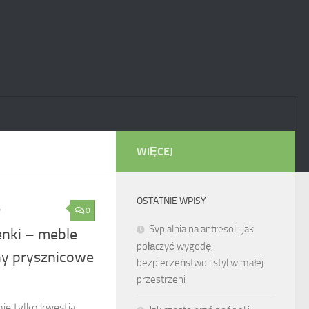
WIĘCEJ
OSTATNIE WPISY
0
7
Sypialnia na antresoli: jak
enki – meble
połączyć wygodę,
ny prysznicowe
bezpieczeństwo i styl w małej
przestrzeni
nie tylko kwestia