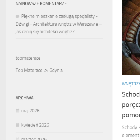
NAJNOWSZE KOMENTARZE
Piękne mieszkanie zasługą specjalisty -
Dźwigi
-
Architektura wnętrz w Warszawie –
jak cenią się architekci wnętrz?
topmaterace
Top Materace 24 Gdynia
WNĘTRZ
Schod
ARCHIWA
poręc
maj 2026
pomor
kwiecień 2026
Schody k
element 
marzec 2026