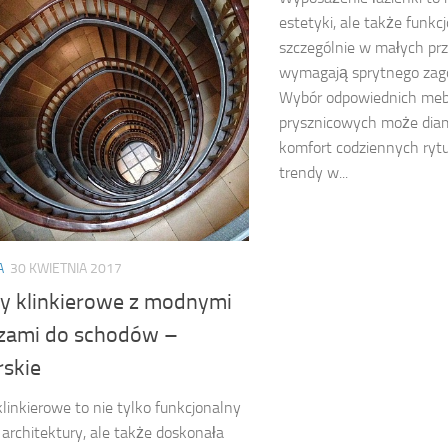
estetyki, ale także funkcj
szczególnie w małych prz
wymagają sprytnego zag
Wybór odpowiednich mebl
prysznicowych może diam
komfort codziennych ryt
trendy w...
A
30 KWIETNIA 2017
y klinkierowe z modnymi
zami do schodów –
skie
linkierowe to nie tylko funkcjonalny
architektury, ale także doskonała