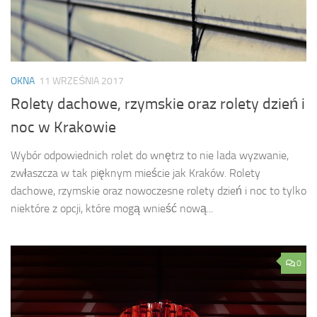
OKNA
11 WRZEŚNIA 2017
Rolety dachowe, rzymskie oraz rolety dzień i
noc w Krakowie
Wybór odpowiednich rolet do wnętrz to nie lada wyzwanie,
zwłaszcza w tak pięknym mieście jak Kraków. Rolety
dachowe, rzymskie oraz nowoczesne rolety dzień i noc to tylko
niektóre z opcji, które mogą wnieść nową...
0