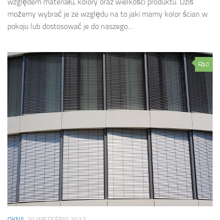
względem materiału, kolory oraz wielkości produktu. Dziś
możemy wybrać je ze względu na to jaki mamy kolor ścian w
pokoju lub dostosować je do naszego...
0
OKNA
20 WRZEŚNIA 2017