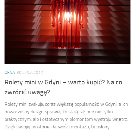
OKNA
30 LIPCA 2017
Rolety mini w Gdyni – warto kupić? Na co
zwrócić uwagę?
Rolety mini zyskują coraz większą popularność w Gdyni, a ich
nowoczesny design sprawia, że stają się one nie tylko
praktycznym, ale i estetycznym elementem wystroju wnętrz.
Dzięki swojej prostocie i łatwości montażu, te osłony...