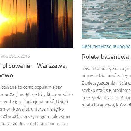
NIERUCHOMOŚCI/BUDOWA
Roleta basenowa 
 WRZEŚNIA 2016
y plisowane – Warszawa,
Basen to nie tylko miejsc
nowo
odpowiedzialność za jego
Zanieczyszczenia, liście
lisowane to coraz popularniejszy
szybko stać się probleme
aranżacji wnętrz, który łączy w sobie
koszty eksploatacji. Z p
ny design i funkcjonalność. Dzięki
roleta basenowa, która nie
armonijkowej strukturze nie tylko
możliwość precyzyjnego regulowania
 ale także doskonale komponują się