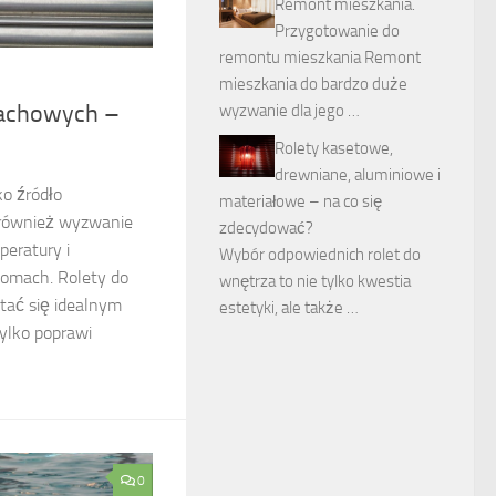
Remont mieszkania.
Przygotowanie do
remontu mieszkania Remont
mieszkania do bardzo duże
dachowych –
wyzwanie dla jego …
Rolety kasetowe,
drewniane, aluminiowe i
o źródło
materiałowe – na co się
e również wyzwanie
zdecydować?
peratury i
Wybór odpowiednich rolet do
omach. Rolety do
wnętrza to nie tylko kwestia
ać się idealnym
estetyki, ale także …
tylko poprawi
0