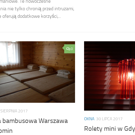
maniowe. Te nowoczesne
nia nie tylko chronią przed intruzami,
e oferują dodatkowe korzyści,...
0
 SIERPNIA 2017
OKNA
30 LIPCA 2017
a bambusowa Warszawa
Rolety mini w Gdy
omin