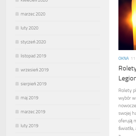
kwiecień 2020
marzec 2020
luty 2020
styczeń 2020
listopad 2019
OKNA
11
Rolet
wrzesień 2019
Legio
sierpień 2019
Rolety p
maj 2019
wybór w 
nowoczes
marzec 2019
swojej h
oferują 
luty 2019
światła,
z...