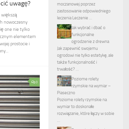
ócić uwagę?
moczanowej poprzez
zastosowanie odpowiedniego
z większą
leczenia Leczenie …
ich nowoczesny
Jak wybrać i dbać o
ię one nie tylko
funkcjonalne
tycznym elementem
ogrodzenie z drewna
ojej prostocie i
Jak zapewnić swojemu
ny...
ogrodowi nie tylko estetykę, ale
także funkcjonalność i
trwałość? …
Poziome rolety
0
rzymskie na wymiar –
Piaseczno
Poziome rolety rzymskie na
wymiar to doskonałe
rozwiązanie, które łączy w sobie
…