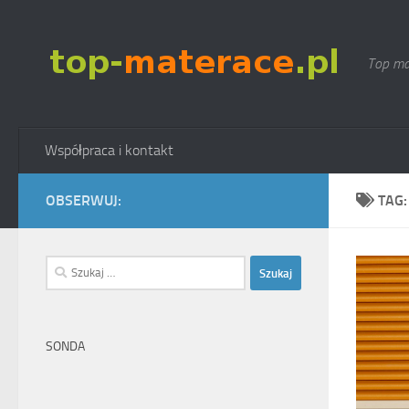
Skip to content
Top ma
Współpraca i kontakt
OBSERWUJ:
TAG
Szukaj:
SONDA