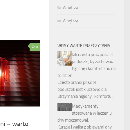
Wnętrza
Wnętrza
WPISY WARTE PRZECZYTANIA
0
Jak często prać pościel i
poduszki, by zachować
higienę i komfort snu na
co dzień
Częste pranie pościeli i
poduszek jest kluczowe dla
utrzymania higieny i komfortu …
Medykamenty
stosowane w leczeniu
dny moczanowej.
ni – warto
Kuracja i walka z objawami dny