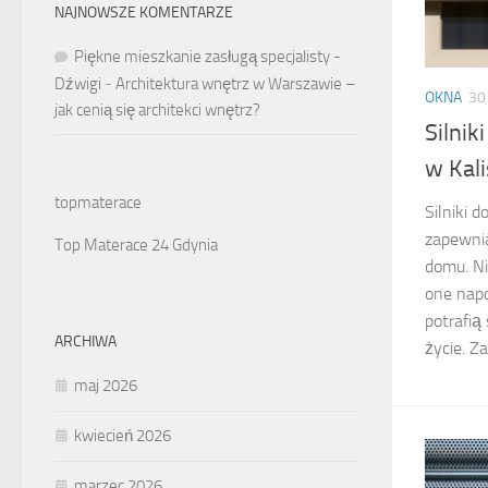
NAJNOWSZE KOMENTARZE
Piękne mieszkanie zasługą specjalisty -
Dźwigi
-
Architektura wnętrz w Warszawie –
OKNA
30
jak cenią się architekci wnętrz?
Silnik
w Kal
topmaterace
Silniki 
zapewni
Top Materace 24 Gdynia
domu. Ni
one napo
potrafią
ARCHIWA
życie. Za
maj 2026
kwiecień 2026
marzec 2026