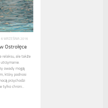
6 WRZEŚNIA 2016
w Ostrołęce
e relaksu, ale także
 utrzymanie.
 czy owady mogą
m, który podnosi
omocą przychodzi
 tylko chroni...