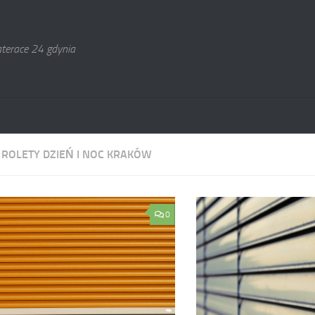
terace 24 gdynia
:
ROLETY DZIEŃ I NOC KRAKÓW
0