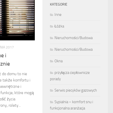
KATEGORIE
Inne
Łóżka
Nieruchomości/Budowa
NIA 2017
Nieruchomości/Budowa
e i
Okna
znie
przyłącza ciepłownicze
t do domu to nie
porady
le także komfortu i
wewnętrzne i
Serwis piecyków gazowych
 funkcje, które mogą
ość życia
Sypialnia – komfort snu i
ny, rolety...
funkcjonalna aranżacja