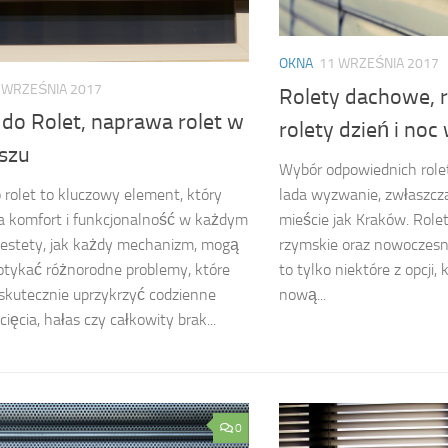
OKNA
11 WRZEŚNIA 2017
 WRZEŚNIA 2017
Rolety dachowe, 
i do Rolet, naprawa rolet w
rolety dzień i no
iszu
Wybór odpowiednich rolet
lada wyzwanie, zwłaszcz
do rolet to kluczowy element, który
mieście jak Kraków. Role
a komfort i funkcjonalność w każdym
rzymskie oraz nowoczesne
estety, jak każdy mechanizm, mogą
to tylko niektóre z opcji
tykać różnorodne problemy, które
nową...
 skutecznie uprzykrzyć codzienne
cięcia, hałas czy całkowity brak...
0