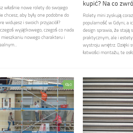
kupić? Na co zwr
z właśnie nowe rolety do swojego
ie chcesz, aby były one podobne do
Rolety mini zyskują cora
re widujesz i swoich przyjaciół?
popularność w Gdyni, a 
 czegoś wyjątkowego, czegoś co nada
design sprawia, że stają s
 mieszkaniu nowego charakteru i
praktycznym, ale i este
ealnym...
wystroju wnętrz. Dzięki sw
łatwości montażu, te osło
0