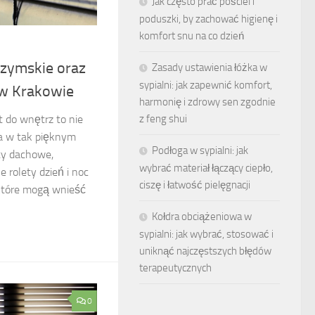
Jak często prać pościel i
poduszki, by zachować higienę i
komfort snu na co dzień
rzymskie oraz
Zasady ustawienia łóżka w
sypialni: jak zapewnić komfort,
c w Krakowie
harmonię i zdrowy sen zgodnie
 do wnętrz to nie
z feng shui
a w tak pięknym
Podłoga w sypialni: jak
ty dachowe,
wybrać materiał łączący ciepło,
 rolety dzień i noc
ciszę i łatwość pielęgnacji
, które mogą wnieść
Kołdra obciążeniowa w
sypialni: jak wybrać, stosować i
uniknąć najczęstszych błędów
terapeutycznych
0