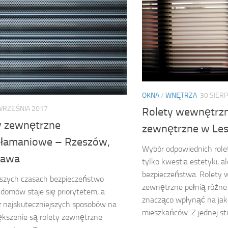
OKNA
/
WNĘTRZA
30 SIERP
WRZEŚNIA 2017
Rolety wewnętrzn
y zewnętrzne
zewnętrzne w Les
łamaniowe – Rzeszów,
Wybór odpowiednich role
zawa
tylko kwestia estetyki, a
bezpieczeństwa. Rolety 
jszych czasach bezpieczeństwo
zewnętrzne pełnią różne
domów staje się priorytetem, a
znacząco wpłynąć na jak
 najskuteczniejszych sposobów na
mieszkańców. Z jednej stro
ększenie są rolety zewnętrzne