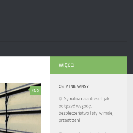
WIĘCEJ
OSTATNIE WPISY
0
Sypialnia na antresoli: jak
połączyć wygodę,
bezpieczeństwo i styl w małej
przestrzeni