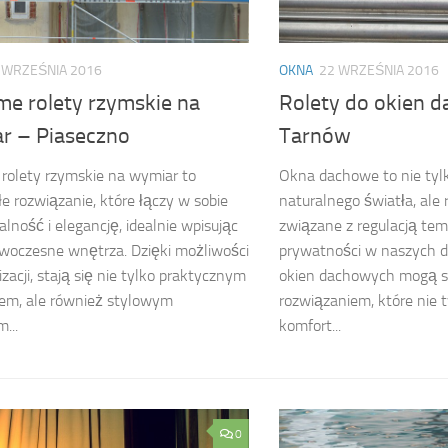
 WRZEŚNIA 2016
OKNA
22 WRZEŚNIA 2016
me rolety rzymskie na
Rolety do okien 
r – Piaseczno
Tarnów
rolety rzymskie na wymiar to
Okna dachowe to nie tylk
e rozwiązanie, które łączy w sobie
naturalnego światła, al
alność i elegancję, idealnie wpisując
związane z regulacją tem
woczesne wnętrza. Dzięki możliwości
prywatności w naszych d
izacji, stają się nie tylko praktycznym
okien dachowych mogą st
em, ale również stylowym
rozwiązaniem, które nie 
...
komfort...
0