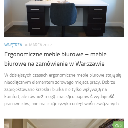
WNĘTRZA
30 MARCA 2017
Ergonomiczne meble biurowe – meble
biurowe na zamówienie w Warszawie
W dzisiejszych czasach ergonomiczne meble biurowe stają się
nieodłącznym elementem zdrowego miejsca pracy. Dobrze
zaprojektowane krzesła i biurka nie tylko wpływają na
komfort, ale również mogą znacząco poprawić wydajność
pracowników, minimalizując ryzyko dolegliwości związanych...
0