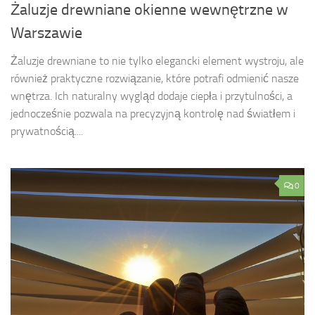
Żaluzje drewniane okienne wewnętrzne w
Warszawie
Żaluzje drewniane to nie tylko elegancki element wystroju, ale
również praktyczne rozwiązanie, które potrafi odmienić nasze
wnętrza. Ich naturalny wygląd dodaje ciepła i przytulności, a
jednocześnie pozwala na precyzyjną kontrolę nad światłem i
prywatnością....
0