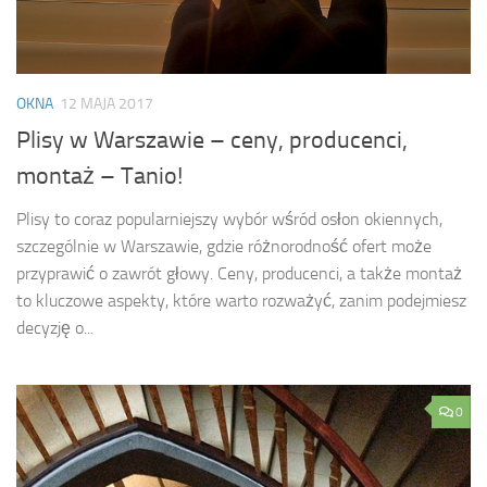
OKNA
12 MAJA 2017
Plisy w Warszawie – ceny, producenci,
montaż – Tanio!
Plisy to coraz popularniejszy wybór wśród osłon okiennych,
szczególnie w Warszawie, gdzie różnorodność ofert może
przyprawić o zawrót głowy. Ceny, producenci, a także montaż
to kluczowe aspekty, które warto rozważyć, zanim podejmiesz
decyzję o...
0