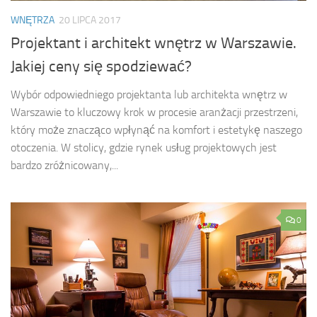
WNĘTRZA
20 LIPCA 2017
Projektant i architekt wnętrz w Warszawie.
Jakiej ceny się spodziewać?
Wybór odpowiedniego projektanta lub architekta wnętrz w
Warszawie to kluczowy krok w procesie aranżacji przestrzeni,
który może znacząco wpłynąć na komfort i estetykę naszego
otoczenia. W stolicy, gdzie rynek usług projektowych jest
bardzo zróżnicowany,...
0