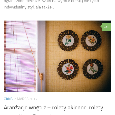
ograniczone metraże. Szafy na wymiar oferują nie tylko
indywidualny styl, ale także...
0
OKNA
2 MARCA 2017
Aranżacje wnętrz – rolety okienne, rolety