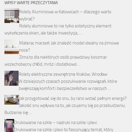
WPISY WARTE PRZECZYTANIA
Rolety Aluminiowe w Katowicach – dlaczego warto
wybrać?
Rolety aluminiowe to nie tylko estetyczny element
wykończenia okien, ale także inwestycja, …
Materac marzeń: Jak znaleźć model idealny na zimowe
noce?
Zima to dla niektórych osób prawdziwy koszmar:
wszechobecny chłód, mróz i dodatkowo …
Rolety elektryczne zewnętrzne Kraków, Wrocław
W dzisiejszych czasach poszukiwanie rozwiązań, które
zwiększają komfort i bezpieczeństwo w naszych …
Jak przygotować się do snu, by rano wstać pełnym energii?
Jakość snu wpływa na to, jak czujemy się po przebudzeniu.
Budzenie się …
Drukowanie na szkle – nadruki na szkle i plexi
Drukowanie na szkle i plexi to fascynujący temat, który