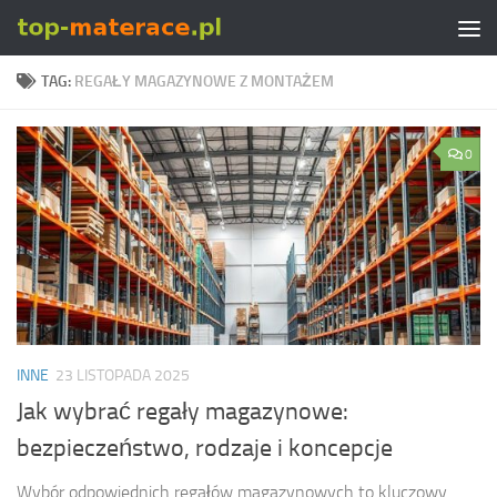
Skip to content
TAG:
REGAŁY MAGAZYNOWE Z MONTAŻEM
0
INNE
23 LISTOPADA 2025
Jak wybrać regały magazynowe:
bezpieczeństwo, rodzaje i koncepcje
Wybór odpowiednich regałów magazynowych to kluczowy