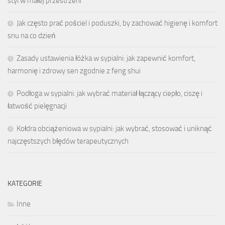
styl w małej przestrzeni
Jak często prać pościel i poduszki, by zachować higienę i komfort
snu na co dzień
Zasady ustawienia łóżka w sypialni: jak zapewnić komfort,
harmonię i zdrowy sen zgodnie z feng shui
Podłoga w sypialni: jak wybrać materiał łączący ciepło, ciszę i
łatwość pielęgnacji
Kołdra obciążeniowa w sypialni: jak wybrać, stosować i uniknąć
najczęstszych błędów terapeutycznych
KATEGORIE
Inne