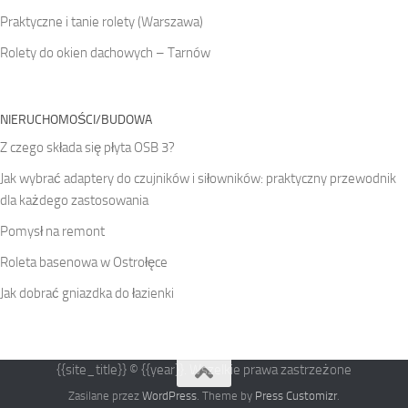
Praktyczne i tanie rolety (Warszawa)
Rolety do okien dachowych – Tarnów
NIERUCHOMOŚCI/BUDOWA
Z czego składa się płyta OSB 3?
Jak wybrać adaptery do czujników i siłowników: praktyczny przewodnik
dla każdego zastosowania
Pomysł na remont
Roleta basenowa w Ostrołęce
Jak dobrać gniazdka do łazienki
{{site_title}} © {{year}}. Wszelkie prawa zastrzeżone
Zasilane przez
WordPress
. Theme by
Press Customizr
.