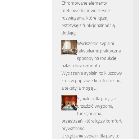
Chromowane elementy
meblowe to nowoczesne
rozwiązania, które łączą
estetykę z funkcjonalnością,
dodając …
Wyciszenie sypialni
tekstyliami: praktyczne
sposoby na redukcję
hałasu bez remontu
Wyciszenie sypialni to kluczowy
krok w poprawie komfortu snu,
a tekstylia mogą …
Sypialnia dla pary: jak
urządzić wygodną i
funkcjonalną
przestrzeń, która łączy komfort i
prywatność
Urządzanie sypialni dla pary to