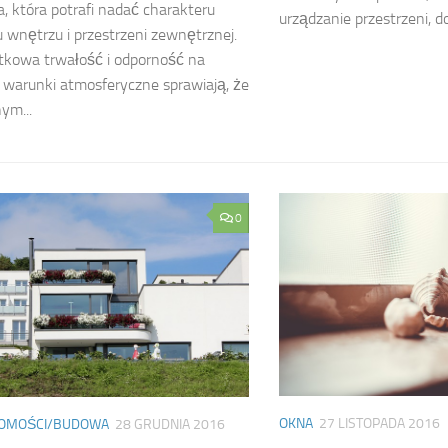
a, która potrafi nadać charakteru
urządzanie przestrzeni, do
wnętrzu i przestrzeni zewnętrznej.
tkowa trwałość i odporność na
warunki atmosferyczne sprawiają, że
ym...
0
OKNA
27 LISTOPADA 2016
HOMOŚCI/BUDOWA
28 GRUDNIA 2016