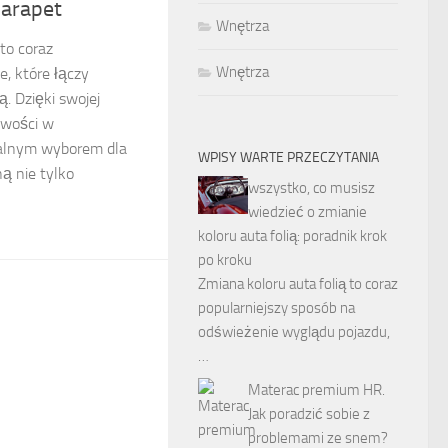
parapet
Wnętrza
to coraz
Wnętrza
e, które łączy
. Dzięki swojej
twości w
dealnym wyborem dla
WPISY WARTE PRZECZYTANIA
ą nie tylko
wszystko, co musisz
wiedzieć o zmianie
koloru auta folią: poradnik krok
po kroku
Zmiana koloru auta folią to coraz
popularniejszy sposób na
odświeżenie wyglądu pojazdu,
…
Materac premium HR.
Jak poradzić sobie z
problemami ze snem?