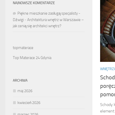
NAJNOWSZE KOMENTARZE
Piękne mieszkanie zasługą specjalisty -
Dźwigi
-
Architektura wnętrz w Warszawie –
jak cenią się architekci wnętrz?
topmaterace
Top Materace 24 Gdynia
WNĘTRZ
Schod
ARCHIWA
poręc
maj 2026
pomor
kwiecień 2026
Schody k
element 
marzec 2026