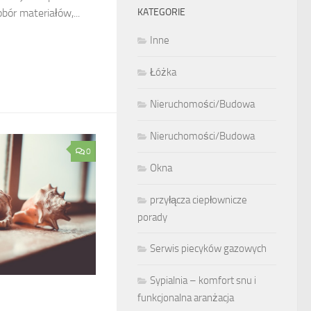
bór materiałów,...
KATEGORIE
Inne
Łóżka
Nieruchomości/Budowa
Nieruchomości/Budowa
0
Okna
przyłącza ciepłownicze
porady
Serwis piecyków gazowych
Sypialnia – komfort snu i
funkcjonalna aranżacja