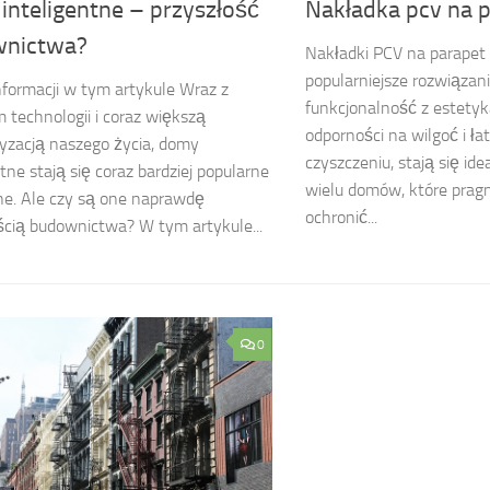
Nakładka pcv na 
inteligentne – przyszłość
nictwa?
Nakładki PCV na parapet 
popularniejsze rozwiązani
nformacji w tym artykule Wraz z
funkcjonalność z estetyką
 technologii i coraz większą
odporności na wilgoć i ła
yzacją naszego życia, domy
czyszczeniu, stają się i
ntne stają się coraz bardziej popularne
wielu domów, które pragn
ne. Ale czy są one naprawdę
ochronić...
ścią budownictwa? W tym artykule...
0