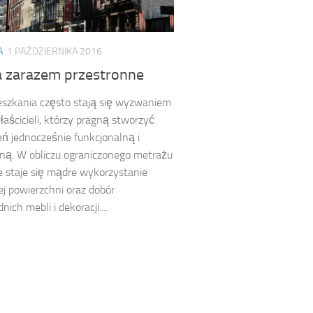
A
1 PAŹDZIERNIKA 2016
a zarazem przestronne
szkania często stają się wyzwaniem
właścicieli, którzy pragną stworzyć
eń jednocześnie funkcjonalną i
ną. W obliczu ograniczonego metrażu
 staje się mądre wykorzystanie
j powierzchni oraz dobór
ich mebli i dekoracji....