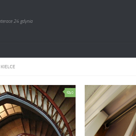
terace 24 gdynia
:
KIELCE
0