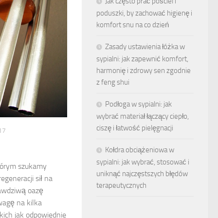
Jak często prać pościel i
poduszki, by zachować higienę i
komfort snu na co dzień
Zasady ustawienia łóżka w
sypialni: jak zapewnić komfort,
harmonię i zdrowy sen zgodnie
z feng shui
Podłoga w sypialni: jak
wybrać materiał łączący ciepło,
ciszę i łatwość pielęgnacji
17
Kołdra obciążeniowa w
sypialni: jak wybrać, stosować i
którym szukamy
uniknąć najczęstszych błędów
regeneracji sił na
terapeutycznych
rawdziwą oazę
wagę na kilka
kich jak odpowiednie