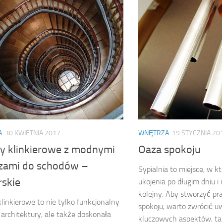
A
30 KWIETNIA 2017
WNĘTRZA
19 STYCZNIA 20
y klinkierowe z modnymi
Oaza spokoju
zami do schodów –
Sypialnia to miejsce, w 
skie
ukojenia po długim dniu i 
kolejny. Aby stworzyć p
linkierowe to nie tylko funkcjonalny
spokoju, warto zwrócić u
architektury, ale także doskonała
kluczowych aspektów, ta