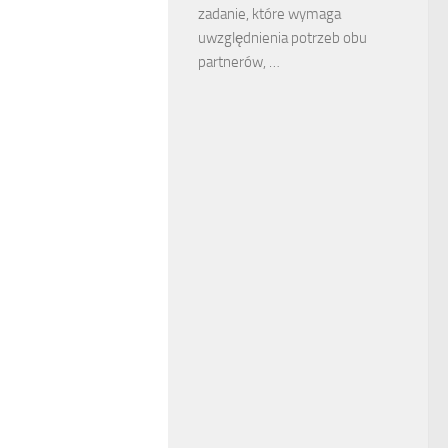
zadanie, które wymaga
uwzględnienia potrzeb obu
partnerów, …