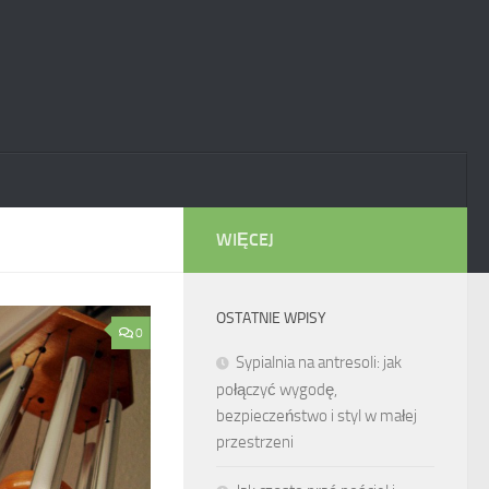
WIĘCEJ
OSTATNIE WPISY
0
Sypialnia na antresoli: jak
połączyć wygodę,
bezpieczeństwo i styl w małej
przestrzeni