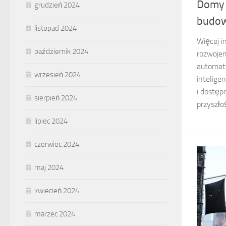
Domy 
grudzień 2024
budow
listopad 2024
Więcej i
październik 2024
rozwojem
automat
wrzesień 2024
intelige
i dostęp
sierpień 2024
przyszło
lipiec 2024
czerwiec 2024
maj 2024
kwiecień 2024
marzec 2024