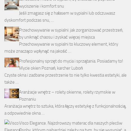
wyciszenie i komfort snu
Jeśli zmagasz się z hałasem w sypialni lub odczuwasz
dyskomfort podczas snu, …
Przechowywanie w sypialni: jak zorganizować przestrzeń,
by uniknąć chaosu i zyskać więcej miejsca
Przechowywanie w sypialni to kluczowy element, który
może znacząco wpłynąć na jakość …
Profesjonalny sprzęt do mycia i sprzątania. Posiadamy to!
Mycie okien Poznań, karcher Luboń
Czyste okna i zadbane przestrzenie to nie tylko kwestia estetyki, ale
także …
Aranżacje wnętrz – rolety okienne, rolety rzymskie w
Poznaniu
Aranżacja wnętrz to sztuka, która łączy estetykę z funkcjonalnością,
a odpowiednie okna …
Visco Elegance. Najzdrowszy materac dla naszych pleców
Osoby, którym najbardziej zależy na tym, by się wysypiać, a