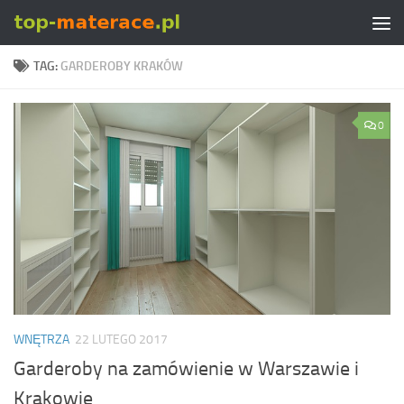
Skip to content
TAG:
GARDEROBY KRAKÓW
0
WNĘTRZA
22 LUTEGO 2017
Garderoby na zamówienie w Warszawie i
Krakowie