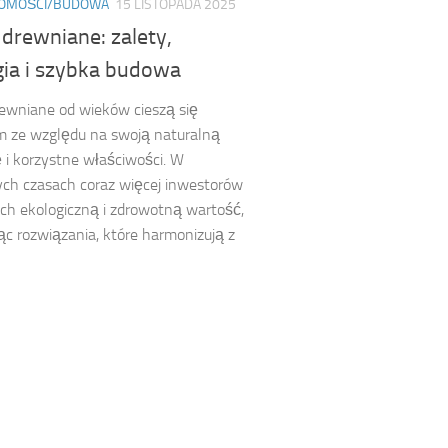
HOMOŚCI/BUDOWA
15 LISTOPADA 2025
drewniane: zalety,
gia i szybka budowa
ewniane od wieków cieszą się
m ze względu na swoją naturalną
 i korzystne właściwości. W
zych czasach coraz więcej inwestorów
ich ekologiczną i zdrowotną wartość,
ąc rozwiązania, które harmonizują z