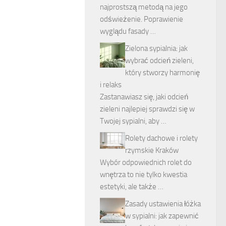
najprostszą metodą na jego
odświeżenie. Poprawienie
wyglądu fasady …
Zielona sypialnia: jak
wybrać odcień zieleni,
który stworzy harmonię
i relaks
Zastanawiasz się, jaki odcień
zieleni najlepiej sprawdzi się w
Twojej sypialni, aby …
Rolety dachowe i rolety
rzymskie Kraków
Wybór odpowiednich rolet do
wnętrza to nie tylko kwestia
estetyki, ale także …
Zasady ustawienia łóżka
w sypialni: jak zapewnić