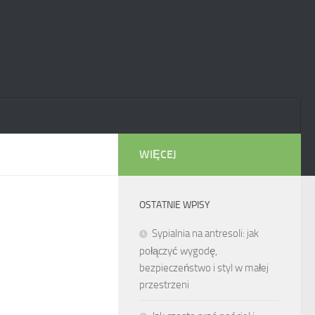
WIĘCEJ
OSTATNIE WPISY
Sypialnia na antresoli: jak
połączyć wygodę,
bezpieczeństwo i styl w małej
przestrzeni