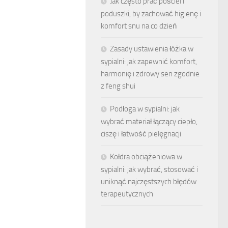
Jak często prać pościel i
poduszki, by zachować higienę i
komfort snu na co dzień
Zasady ustawienia łóżka w
sypialni: jak zapewnić komfort,
harmonię i zdrowy sen zgodnie
z feng shui
Podłoga w sypialni: jak
wybrać materiał łączący ciepło,
ciszę i łatwość pielęgnacji
Kołdra obciążeniowa w
sypialni: jak wybrać, stosować i
uniknąć najczęstszych błędów
terapeutycznych