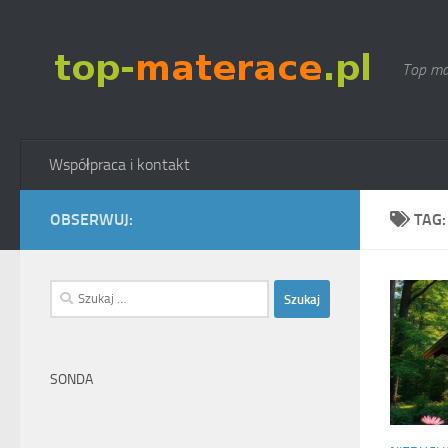
Skip to content
Top ma
Współpraca i kontakt
OBSERWUJ:
TAG
Szukaj:
SONDA