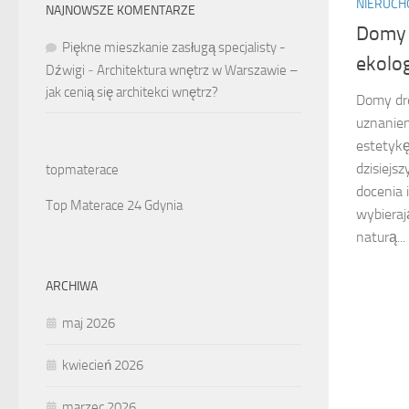
NIERUC
NAJNOWSZE KOMENTARZE
Domy 
Piękne mieszkanie zasługą specjalisty -
ekolo
Dźwigi
-
Architektura wnętrz w Warszawie –
jak cenią się architekci wnętrz?
Domy dr
uznanie
estetykę
dzisiejs
topmaterace
docenia 
Top Materace 24 Gdynia
wybieraj
naturą...
ARCHIWA
maj 2026
kwiecień 2026
marzec 2026