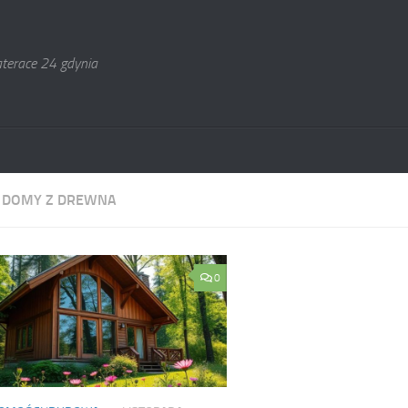
terace 24 gdynia
:
DOMY Z DREWNA
0