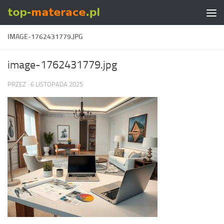
Skip to content
IMAGE-1762431779.JPG
image-1762431779.jpg
PRZEZ
·
6 LISTOPADA 2025