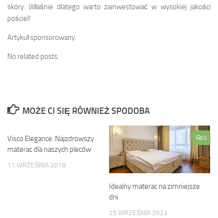
skóry. Właśnie dlatego warto zainwestować w wysokiej jakości
pościel!
Artykuł sponsorowany.
No related posts.
MOŻE CI SIĘ RÓWNIEŻ SPODOBA
Visco Elegance. Najzdrowszy
0
0
materac dla naszych pleców
11 WRZEŚNIA 2018
Idealny materac na zimniejsze
dni
25 WRZEŚNIA 2023