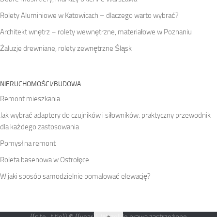
Rolety Aluminiowe w Katowicach – dlaczego warto wybrać?
Architekt wnętrz – rolety wewnętrzne, materiałowe w Poznaniu
Żaluzje drewniane, rolety zewnętrzne Śląsk
NIERUCHOMOŚCI/BUDOWA
Remont mieszkania.
Jak wybrać adaptery do czujników i siłowników: praktyczny przewodnik
dla każdego zastosowania
Pomysł na remont
Roleta basenowa w Ostrołęce
W jaki sposób samodzielnie pomalować elewację?
{{site_title}} © {{year}}. Wszelkie prawa zastrzeżone