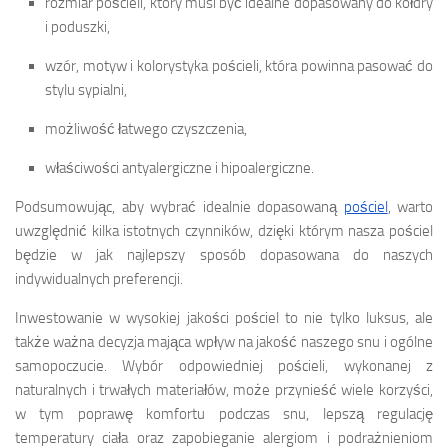
rozmiar pościeli, który musi być idealne dopasowany do kołdry
i poduszki,
wzór, motyw i kolorystyka pościeli, która powinna pasować do
stylu sypialni,
możliwość łatwego czyszczenia,
właściwości antyalergiczne i hipoalergiczne.
Podsumowując, aby wybrać idealnie dopasowaną
pościel
, warto
uwzględnić kilka istotnych czynników, dzięki którym nasza pościel
będzie w jak najlepszy sposób dopasowana do naszych
indywidualnych preferencji.
Inwestowanie w wysokiej jakości pościel to nie tylko luksus, ale
także ważna decyzja mająca wpływ na jakość naszego snu i ogólne
samopoczucie. Wybór odpowiedniej pościeli, wykonanej z
naturalnych i trwałych materiałów, może przynieść wiele korzyści,
w tym poprawę komfortu podczas snu, lepszą regulację
temperatury ciała oraz zapobieganie alergiom i podrażnieniom