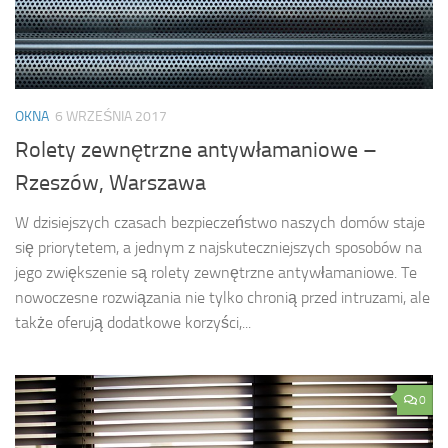
OKNA
6 WRZEŚNIA 2017
Rolety zewnętrzne antywłamaniowe –
Rzeszów, Warszawa
W dzisiejszych czasach bezpieczeństwo naszych domów staje
się priorytetem, a jednym z najskuteczniejszych sposobów na
jego zwiększenie są rolety zewnętrzne antywłamaniowe. Te
nowoczesne rozwiązania nie tylko chronią przed intruzami, ale
także oferują dodatkowe korzyści,...
0