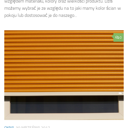
względem materiału, kolory oraz wielkości produktu. Dziś
możemy wybrać je ze względu na to jaki mamy kolor ścian w
pokoju lub dostosować je do naszego...
0
OKNA
30 WRZEŚNIA 2017