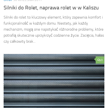
Silniki do Rolet, naprawa rolet w w Kaliszu
Silniki do rolet to kluczowy element, który zapewnia komfort i
funkcjonalność w każdym domu. Niestety, jak każdy
mechanizm, mogą one napotykać różnorodne problemy, które
potrafią skutecznie uprzykrzyć codzienne życie. Zacięcia, hałas
czy całkowity brak...
0