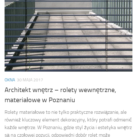
OKNA
30 MAJA 2017
Architekt wnętrz – rolety wewnętrzne,
materiałowe w Poznaniu
Rolety materiałowe to nie tylko praktyczne rozwiązanie, ale
również kluczowy element dekoracyjny, który potrafi odmienić
każde wnętrze. W Poznaniu, gdzie styl życia i estetyka wnętrz
są na czołowej pozycji, odpowiedni dobór rolet może