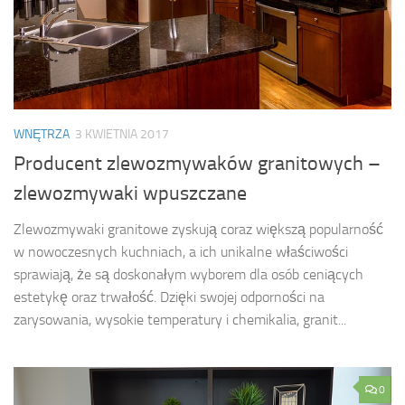
WNĘTRZA
3 KWIETNIA 2017
Producent zlewozmywaków granitowych –
zlewozmywaki wpuszczane
Zlewozmywaki granitowe zyskują coraz większą popularność
w nowoczesnych kuchniach, a ich unikalne właściwości
sprawiają, że są doskonałym wyborem dla osób ceniących
estetykę oraz trwałość. Dzięki swojej odporności na
zarysowania, wysokie temperatury i chemikalia, granit...
0