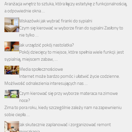
Aranżacja wnętrz to sztuka, która łączy estetykę z funkcjonalnością,
a odpowiednie okna …
Wskazówki jak wybrać firanki do sypialni
Czym się kierować w wyborze firan do sypialni Zasłony to
nie tylko …
Jak urządzić pokój nastolatka?
Pokój dziecięcy to miejsce, które spełnia wiele funkcji: jest
sypialnią, miejscem zabaw, …
Media społecznościowe
Internet może bardzo pomóc i ułatwić życie codzienne.
Możliwość odnalezienia interesujących nas …
Czym kierować się przy wyborze materaca na zimowe
noce?
Zima to pora roku, kiedy szczególnie zależy nam na zapewnieniu
sobie ciepła …
Jak skutecznie zaplanować i zorganizować remont
mieszkania