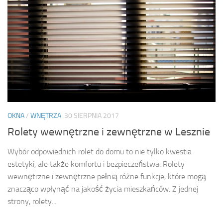
OKNA
/
WNĘTRZA
30 SIERPNIA 2017
Rolety wewnętrzne i zewnętrzne w Lesznie
Wybór odpowiednich rolet do domu to nie tylko kwestia
estetyki, ale także komfortu i bezpieczeństwa. Rolety
wewnętrzne i zewnętrzne pełnią różne funkcje, które mogą
znacząco wpłynąć na jakość życia mieszkańców. Z jednej
strony, rolety...