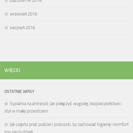
październik 2016
wrzesień 2016
sierpień 2016
WIĘCEJ
OSTATNIE WPISY
Sypialnia na antresoli: jak połączyć wygodę, bezpieczeństwo i
styl w małej przestrzeni
Jak często prać pościel i poduszki, by zachować higienę i komfort
snu na co dzień