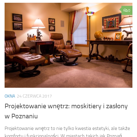
0
OKNA
24 CZERWCA 2017
Projektowanie wnętrz: moskitiery i zasłony
w Poznaniu
Projektowanie wnętrz to nie tylko kwestia estetyki, ale także
komfortu i funkcjonalności. W miastach takich jak Poznań,