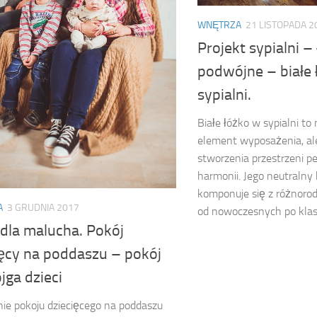
WNĘTRZA
21 LISTOPADA 2
Projekt sypialni –
podwójne – białe 
sypialni.
Białe łóżko w sypialni to
element wyposażenia, ale
stworzenia przestrzeni pe
harmonii. Jego neutralny
komponuje się z różnoro
A
3 GRUDNIA 2017
od nowoczesnych po klasy
 dla malucha. Pokój
ięcy na poddaszu – pokój
ojga dzieci
ie pokoju dziecięcego na poddaszu