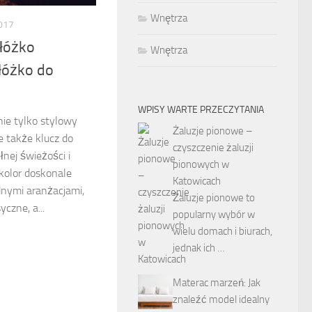
Wnętrza
017
 łóżko
Wnętrza
łóżko do
WPISY WARTE PRZECZYTANIA
 nie tylko stylowy
Żaluzje pionowe –
 także klucz do
czyszczenie żaluzji
łnej świeżości i
pionowych w
 kolor doskonale
Katowicach
dnymi aranżacjami,
Żaluzje pionowe to
czne, a...
popularny wybór w
wielu domach i biurach,
jednak ich …
Materac marzeń: Jak
znaleźć model idealny