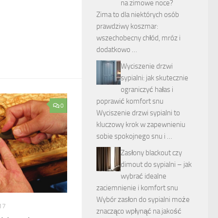
na zimowe noce?
Zima to dla niektórych osób
prawdziwy koszmar:
wszechobecny chłód, mróz i
dodatkowo …
Wyciszenie drzwi
sypialni: jak skutecznie
ograniczyć hałas i
poprawić komfort snu
0
Wyciszenie drzwi sypialni to
kluczowy krok w zapewnieniu
sobie spokojnego snu i …
Zasłony blackout czy
dimout do sypialni – jak
wybrać idealne
zaciemnienie i komfort snu
Wybór zasłon do sypialni może
17
znacząco wpłynąć na jakość