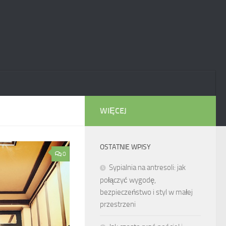
WIĘCEJ
OSTATNIE WPISY
0
Sypialnia na antresoli: jak
połączyć wygodę,
bezpieczeństwo i styl w małej
przestrzeni