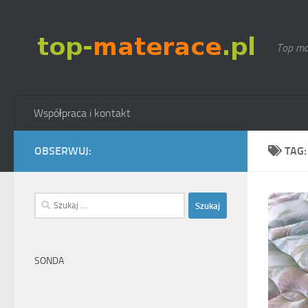
Skip to content
Top ma
Współpraca i kontakt
OBSERWUJ:
TAG
Szukaj:
SONDA