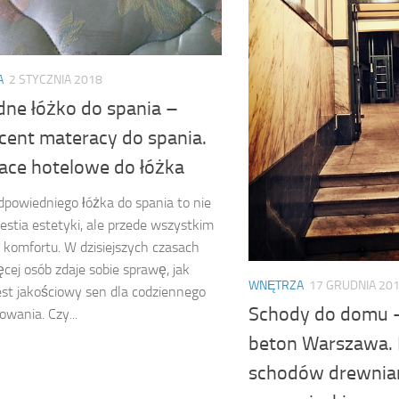
A
2 STYCZNIA 2018
ne łóżko do spania –
cent materacy do spania.
ace hotelowe do łóżka
powiedniego łóżka do spania to nie
estia estetyki, ale przede wszystkim
i komfortu. W dzisiejszych czasach
ęcej osób zdaje sobie sprawę, jak
WNĘTRZA
17 GRUDNIA 20
st jakościowy sen dla codziennego
Schody do domu 
owania. Czy...
beton Warszawa.
schodów drewnia