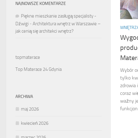
NAJNOWSZE KOMENTARZE
Piękne mieszkanie zasługą specjalisty -
Dźwigi
-
Architektura wnętrz w Warszawie –
WNĘTRZ
jak cenią się architekci wnętrz?
Wygod
produ
Mater
topmaterace
Top Materace 24 Gdynia
Wybór od
tylko kw
zdrowia 
coraz wi
ARCHIWA
ważny je
funkcjon
maj 2026
kwiecień 2026
marzec 2026