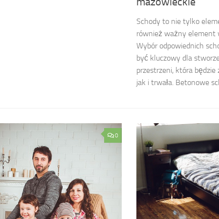
mazowieckie
Schody to nie tylko elem
również ważny element w
Wybór odpowiednich sc
być kluczowy dla stworze
przestrzeni, która będzie
jak i trwała. Betonowe s
0