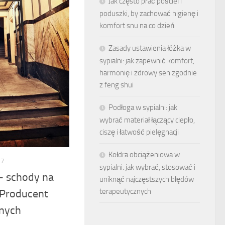
Jak często prać pościel i
poduszki, by zachować higienę i
komfort snu na co dzień
Zasady ustawienia łóżka w
sypialni: jak zapewnić komfort,
harmonię i zdrowy sen zgodnie
z feng shui
Podłoga w sypialni: jak
wybrać materiał łączący ciepło,
ciszę i łatwość pielęgnacji
Kołdra obciążeniowa w
17
sypialni: jak wybrać, stosować i
– schody na
uniknąć najczęstszych błędów
terapeutycznych
 Producent
nych