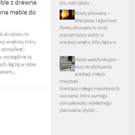
ble z drewna
snu. Jeśli zależy …
wne meble do
Rolety plisowane –
Warszawa, Legionowo
Rolety plisowane to coraz
i do salonu to
popularniejszy wybór w
ji wnętrza, który
aranżacji wnętrz, który łączy w
 atmosferę i
…
, szczególnie te
Meble wielofunkcyjne –
ach, łączą w sobie
klucz do efektywnej
kiem,...
aranżacji małych
mieszkań
Aranżacja małego mieszkania to
wyzwanie, które wymaga
pomysłowości i dokładnego
planowania. Wybór …