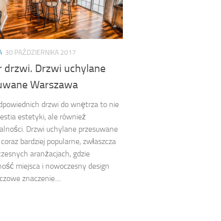
A
30 PAŹDZIERNIKA 2017
 drzwi. Drzwi uchylane
uwane Warszawa
powiednich drzwi do wnętrza to nie
estia estetyki, ale również
alności. Drzwi uchylane przesuwane
ę coraz bardziej popularne, zwłaszcza
zesnych aranżacjach, gdzie
ość miejsca i nowoczesny design
czowe znaczenie....