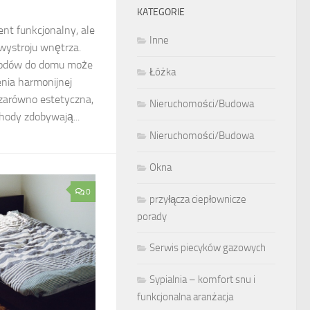
KATEGORIE
ent funkcjonalny, ale
Inne
ystroju wnętrza.
hodów do domu może
Łóżka
nia harmonijnej
 zarówno estetyczna,
Nieruchomości/Budowa
chody zdobywają...
Nieruchomości/Budowa
Okna
0
przyłącza ciepłownicze
porady
Serwis piecyków gazowych
Sypialnia – komfort snu i
funkcjonalna aranżacja