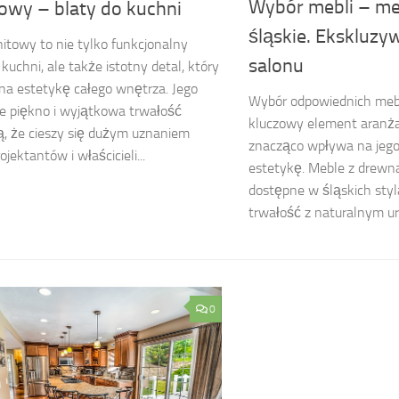
Wybór mebli – me
towy – blaty do kuchni
śląskie. Ekskluzy
nitowy to nie tylko funkcjonalny
salonu
kuchni, ale także istotny detal, który
a estetykę całego wnętrza. Jego
Wybór odpowiednich mebl
e piękno i wyjątkowa trwałość
kluczowy element aranżac
ą, że cieszy się dużym uznaniem
znacząco wpływa na jego
jektantów i właścicieli...
estetykę. Meble z drewna
dostępne w śląskich styl
trwałość z naturalnym uro
0