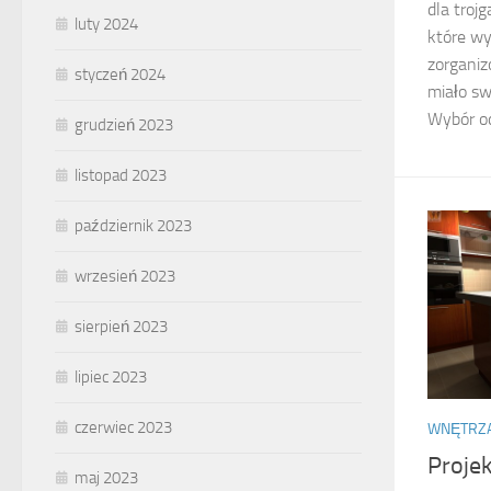
dla troj
luty 2024
które wy
zorganiz
styczeń 2024
miało sw
Wybór od
grudzień 2023
listopad 2023
październik 2023
wrzesień 2023
sierpień 2023
lipiec 2023
czerwiec 2023
WNĘTRZ
Proje
maj 2023