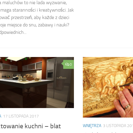
ga maluchów to nie lada wyzwanie,
maga staranności i kreatywności. Jak
ować przestrzeń, aby każde z dzieci
oje miejsce do snu, zabawy i nauki?
powiednich...
0
A
17 LISTOPADA 2017
ktowanie kuchni – blat
WNĘTRZA
3 LISTOPADA 20