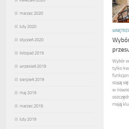
kwiecień 2020
marzec 2020
luty 2020
WNĘTRZ
Wybór
styczeń 2020
przes
listopad 2019
Wybór od
wrzesień 2019
tylko kw
funkcjon
sierpień 2019
stają si
w nowoc
maj 2019
oszczędn
mają klu
marzec 2019
luty 2019