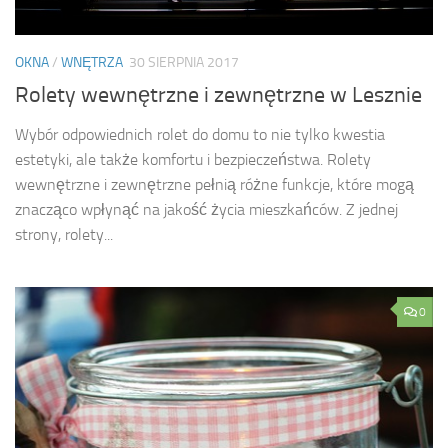
OKNA
/
WNĘTRZA
30 SIERPNIA 2017
Rolety wewnętrzne i zewnętrzne w Lesznie
Wybór odpowiednich rolet do domu to nie tylko kwestia
estetyki, ale także komfortu i bezpieczeństwa. Rolety
wewnętrzne i zewnętrzne pełnią różne funkcje, które mogą
znacząco wpłynąć na jakość życia mieszkańców. Z jednej
strony, rolety...
0