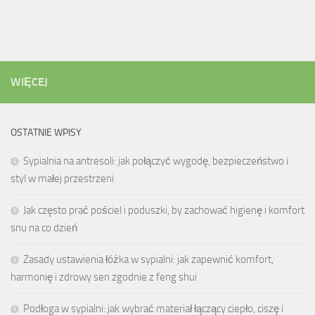
WIĘCEJ
OSTATNIE WPISY
Sypialnia na antresoli: jak połączyć wygodę, bezpieczeństwo i
styl w małej przestrzeni
Jak często prać pościel i poduszki, by zachować higienę i komfort
snu na co dzień
Zasady ustawienia łóżka w sypialni: jak zapewnić komfort,
harmonię i zdrowy sen zgodnie z feng shui
Podłoga w sypialni: jak wybrać materiał łączący ciepło, ciszę i