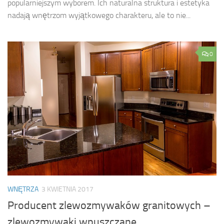
popularniejszym wyborem. Ich naturalna struktura i estetyka
nadają wnętrzom wyjątkowego charakteru, ale to nie...
0
WNĘTRZA
3 KWIETNIA 2017
Producent zlewozmywaków granitowych –
zlewozmywaki wpuszczane