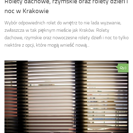
Rolety dachowe, rzymskie oraz rolety dzień i
noc w Krakowie
Wybór odpowiednich rolet do wnętrz to nie lada wyzwanie,
zwłaszcza w tak pięknym mieście jak Kraków. Rolety
dachowe, rzymskie oraz nowoczesne rolety dzień i noc to tylko
niektóre z opcji, które mogą wnieść nową...
0