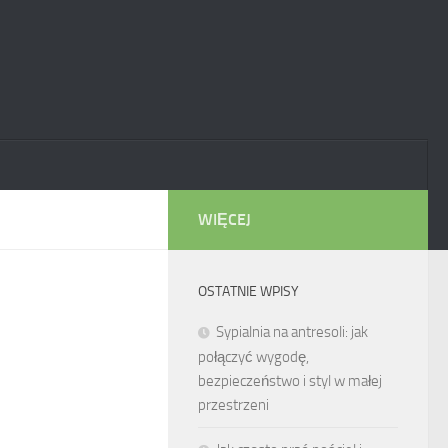
WIĘCEJ
OSTATNIE WPISY
Sypialnia na antresoli: jak
połączyć wygodę,
bezpieczeństwo i styl w małej
przestrzeni