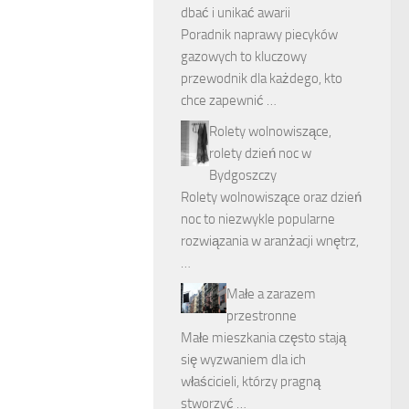
dbać i unikać awarii
Poradnik naprawy piecyków
gazowych to kluczowy
przewodnik dla każdego, kto
chce zapewnić …
Rolety wolnowiszące,
rolety dzień noc w
Bydgoszczy
Rolety wolnowiszące oraz dzień
noc to niezwykle popularne
rozwiązania w aranżacji wnętrz,
…
Małe a zarazem
przestronne
Małe mieszkania często stają
się wyzwaniem dla ich
właścicieli, którzy pragną
stworzyć …