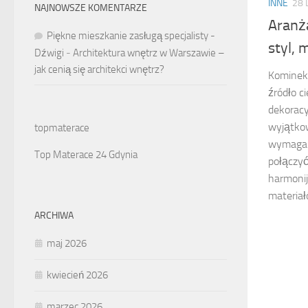
INNE
28 
NAJNOWSZE KOMENTARZE
Aranż
Piękne mieszkanie zasługą specjalisty -
styl, 
Dźwigi
-
Architektura wnętrz w Warszawie –
jak cenią się architekci wnętrz?
Kominek 
źródło c
dekoracy
wyjątkow
topmaterace
wymaga 
Top Materace 24 Gdynia
połączyć
harmonij
materiał
ARCHIWA
maj 2026
kwiecień 2026
marzec 2026