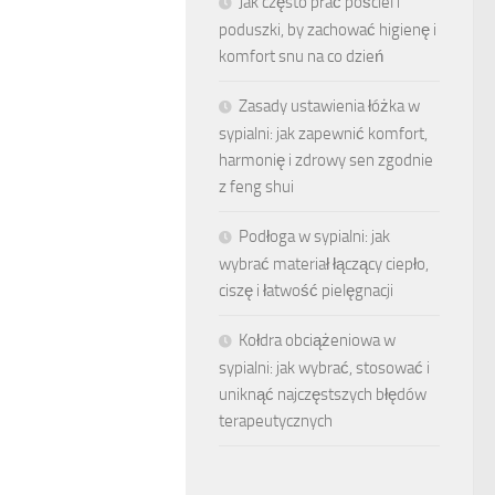
Jak często prać pościel i
poduszki, by zachować higienę i
komfort snu na co dzień
Zasady ustawienia łóżka w
sypialni: jak zapewnić komfort,
harmonię i zdrowy sen zgodnie
z feng shui
Podłoga w sypialni: jak
wybrać materiał łączący ciepło,
ciszę i łatwość pielęgnacji
Kołdra obciążeniowa w
sypialni: jak wybrać, stosować i
uniknąć najczęstszych błędów
terapeutycznych