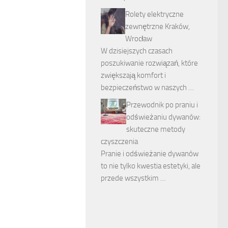
Rolety elektryczne
zewnętrzne Kraków,
Wrocław
W dzisiejszych czasach
poszukiwanie rozwiązań, które
zwiększają komfort i
bezpieczeństwo w naszych …
Przewodnik po praniu i
odświeżaniu dywanów:
skuteczne metody
czyszczenia
Pranie i odświeżanie dywanów
to nie tylko kwestia estetyki, ale
przede wszystkim …