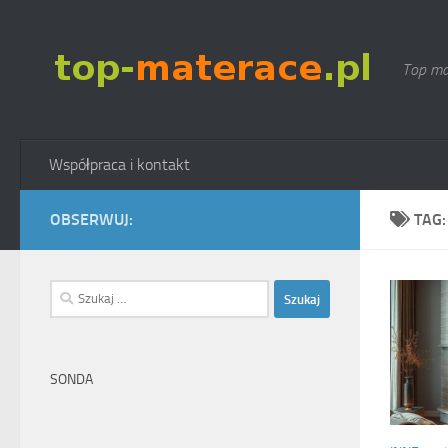
Skip to content
Top ma
Współpraca i kontakt
OBSERWUJ:
TAG
Szukaj:
SONDA