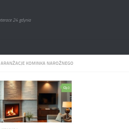
terace 24 gdynia
:
ARANŻACJE KOMINKA NAROŻNEGO
0